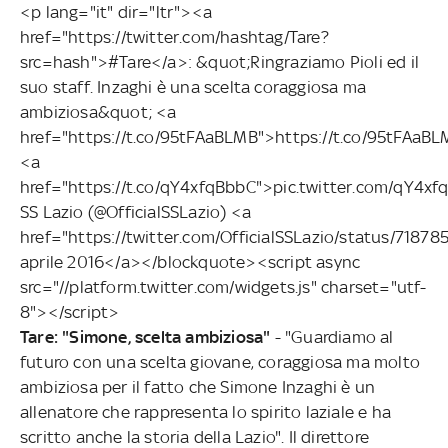
<p lang="it" dir="ltr"><a
href="https://twitter.com/hashtag/Tare?
src=hash">#Tare</a>: &quot;Ringraziamo Pioli ed il
suo staff. Inzaghi è una scelta coraggiosa ma
ambiziosa&quot; <a
href="https://t.co/95tFAaBLMB">https://t.co/95tFAaB
<a
href="https://t.co/qY4xfqBbbC">pic.twitter.com/qY4
SS Lazio (@OfficialSSLazio) <a
href="https://twitter.com/OfficialSSLazio/status/718
aprile 2016</a></blockquote><script async
src="//platform.twitter.com/widgets.js" charset="utf-
8"></script>
Tare: "Simone, scelta ambiziosa"
- "Guardiamo al
futuro con una scelta giovane, coraggiosa ma molto
ambiziosa per il fatto che Simone Inzaghi è un
allenatore che rappresenta lo spirito laziale e ha
scritto anche la storia della Lazio". Il direttore