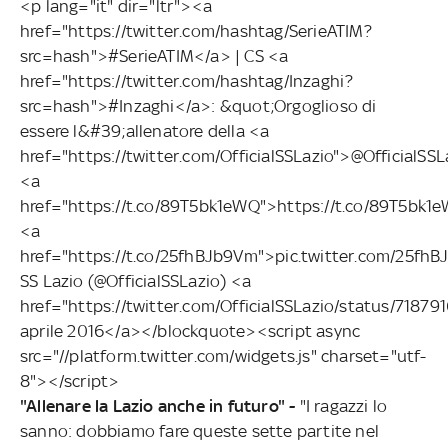
<p lang="it" dir="ltr"><a
href="https://twitter.com/hashtag/SerieATIM?
src=hash">#SerieATIM</a> | CS <a
href="https://twitter.com/hashtag/Inzaghi?
src=hash">#Inzaghi</a>: &quot;Orgoglioso di
essere l&#39;allenatore della <a
href="https://twitter.com/OfficialSSLazio">@OfficialS
<a
href="https://t.co/89T5bk1eWQ">https://t.co/89T5bk1
<a
href="https://t.co/25fhBJb9Vm">pic.twitter.com/25f
SS Lazio (@OfficialSSLazio) <a
href="https://twitter.com/OfficialSSLazio/status/7187
aprile 2016</a></blockquote><script async
src="//platform.twitter.com/widgets.js" charset="utf-
8"></script>
"Allenare la Lazio anche in futuro" -
"I ragazzi lo
sanno: dobbiamo fare queste sette partite nel