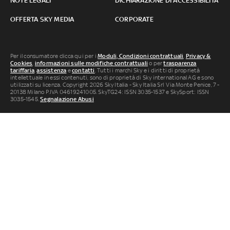
NOTE LEGALI
DICHIARAZIONE DI ACCESSIBILITÀ
OFFERTA SKY MEDIA
CORPORATE
Per il consumatore clicca qui per i
Moduli, Condizioni contrattuali
,
Privacy &
Cookies
,
informazioni sulle modifiche contrattuali
o per
trasparenza
tariffaria
,
assistenza
e
contatti
. Tutti i marchi Sky e i diritti di proprietà
intellettuale in essi contenuti, sono di proprietà di Sky international AG e sono
utilizzati su licenza. Copyright 2026 Sky Italia - Sky Italia Srl Via Monte Penice, 7 -
20138 Milano P.IVA 04619241005. SkyTG24: ISSN 3035-1537 e SkySport: ISSN
3035-1545.
Segnalazione Abusi