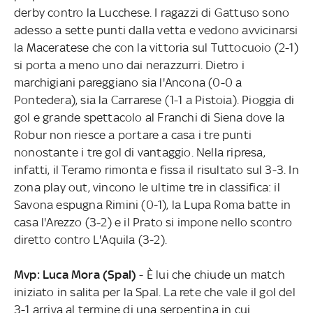
derby contro la Lucchese. I ragazzi di Gattuso sono
adesso a sette punti dalla vetta e vedono avvicinarsi
la Maceratese che con la vittoria sul Tuttocuoio (2-1)
si porta a meno uno dai nerazzurri. Dietro i
marchigiani pareggiano sia l'Ancona (0-0 a
Pontedera), sia la Carrarese (1-1 a Pistoia). Pioggia di
gol e grande spettacolo al Franchi di Siena dove la
Robur non riesce a portare a casa i tre punti
nonostante i tre gol di vantaggio. Nella ripresa,
infatti, il Teramo rimonta e fissa il risultato sul 3-3. In
zona play out, vincono le ultime tre in classifica: il
Savona espugna Rimini (0-1), la Lupa Roma batte in
casa l'Arezzo (3-2) e il Prato si impone nello scontro
diretto contro L'Aquila (3-2).
Mvp: Luca Mora (Spal)
- È lui che chiude un match
iniziato in salita per la Spal. La rete che vale il gol del
3-1 arriva al termine di una serpentina in cui