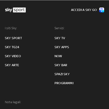
ACCEDI A SKY GO
I siti Sky:
Servizi:
SKY SPORT
SKY TV
SKY TG24
SKY APPS
SKY VIDEO
NOW
SKY ARTE
SKY BAR
SPAZI SKY
PROGRAMMI
Note legali: