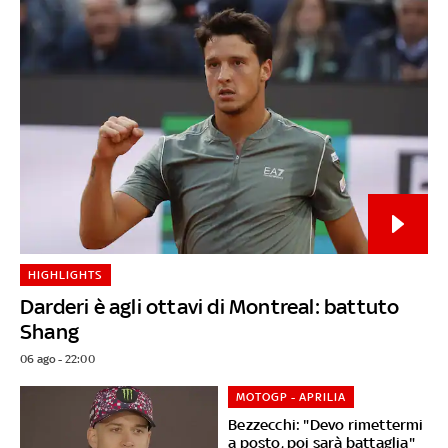
HIGHLIGHTS
Darderi è agli ottavi di Montreal: battuto
Shang
06 ago - 22:00
MOTOGP - APRILIA
Bezzecchi: "Devo rimettermi
a posto, poi sarà battaglia"