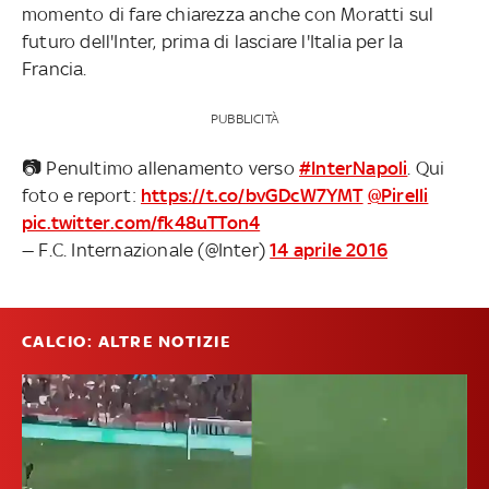
momento di fare chiarezza anche con Moratti sul
futuro dell'Inter, prima di lasciare l'Italia per la
Francia.
PUBBLICITÀ
📷 Penultimo allenamento verso
#InterNapoli
. Qui
foto e report:
https://t.co/bvGDcW7YMT
@Pirelli
pic.twitter.com/fk48uTTon4
— F.C. Internazionale (@Inter)
14 aprile 2016
CALCIO: ALTRE NOTIZIE