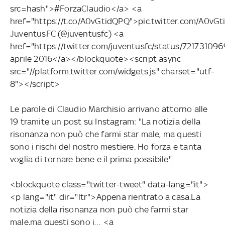
src=hash">#ForzaClaudio</a> <a
href="https://t.co/A0vGtidQPQ">pic.twitter.com/A0v
JuventusFC (@juventusfc) <a
href="https://twitter.com/juventusfc/status/7217310
aprile 2016</a></blockquote><script async
src="//platform.twitter.com/widgets.js" charset="utf-
8"></script>
Le parole di Claudio Marchisio arrivano attorno alle
19 tramite un post su Instagram: "La notizia della
risonanza non può che farmi star male, ma questi
sono i rischi del nostro mestiere. Ho forza e tanta
voglia di tornare bene e il prima possibile".
<blockquote class="twitter-tweet" data-lang="it">
<p lang="it" dir="ltr">Appena rientrato a casa.La
notizia della risonanza non può che farmi star
male,ma questi sono i… <a