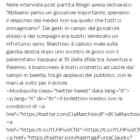
Nelle interviste post partita Allegri aveva dichiarato:
"Abbiamo perso un giocatore importante, speriamo
il responso dei medici non sia quello che tutti ci
immaginiamo". Dai gesti in campo del giocatore
stesso e dei compagni era subito sembrato un
infortunio serio. Marchisio è caduto male sulla
gamba destra dopo uno scontro di gioco con il
palermitano Vasquez al 15' della sfida tra Juventus e
Palermo. Il bianconero è stato costretto ad uscire dal
campo in barella, tra gli applausi del pubblico, con le
mani al volto per il dolore.
<blockquote class="twitter-tweet" data-lang="it">
<p lang="it" dir="ltr">Il bollettino medico con le
condizioni di <a
href="https://twitter.com/ClaMarchisio8">@ClaMarchis
<a
href="https://t.co/YLHPiuVCNt">https://t.co/YLHPiuV
<a href="https://twitter.com/hashtag/ForzaClaudio?