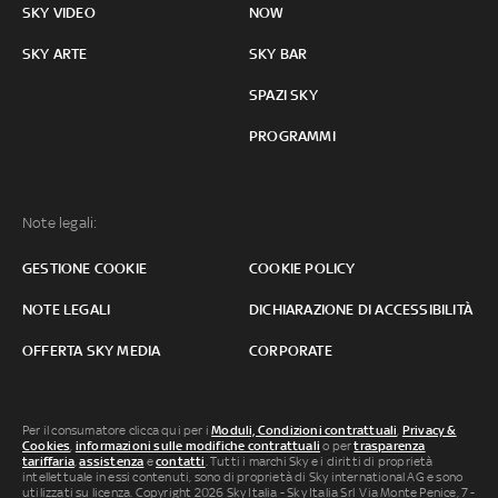
SKY VIDEO
NOW
SKY ARTE
SKY BAR
SPAZI SKY
PROGRAMMI
Note legali:
GESTIONE COOKIE
COOKIE POLICY
NOTE LEGALI
DICHIARAZIONE DI ACCESSIBILITÀ
OFFERTA SKY MEDIA
CORPORATE
Per il consumatore clicca qui per i
Moduli, Condizioni contrattuali
,
Privacy &
Cookies
,
informazioni sulle modifiche contrattuali
o per
trasparenza
tariffaria
,
assistenza
e
contatti
. Tutti i marchi Sky e i diritti di proprietà
intellettuale in essi contenuti, sono di proprietà di Sky international AG e sono
utilizzati su licenza. Copyright 2026 Sky Italia - Sky Italia Srl Via Monte Penice, 7 -