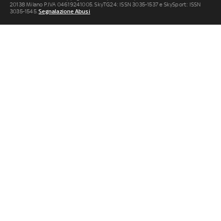
20138 Milano P.IVA 04619241005. SkyTG24: ISSN 3035-1537 e SkySport: ISSN
3035-1545.
Segnalazione Abusi