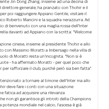
esidente Jin Dong Zhang, insieme ad una decina di
 il direttore generale, ha pranzato con Thohir e il
per poi raggiungere Appiano Gentile, visitare il
nico Roberto Mancini e la squadra nerazzurra. Ad
io di benvenuto con una maglia rossa dell'Inter
rella davanti ad Appiano con la scritta: "Welcome
azione cinese, insieme al presidente Thohir e allo
to con Massimo Moratti a Imbersago nella villa di
 ruolo di Moratti resta un'incognita. "Non si è
quote - ha affermato Moratti - per quel poco che
 per rafforzare il club, purché però sia ben fatta".
nzionato a tornare al timone dell'Inter ma allo
ohir deve fare i conti con una situazione
che fatica ad acquisire una rilevanza
e non gli garantisce gli introiti della Champions
 potenza mondiale nel calcio, l'ascesa è già