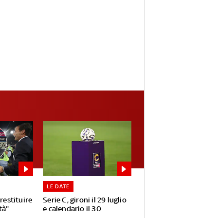
LE DATE
 restituire
Serie C, gironi il 29 luglio
tà"
e calendario il 30