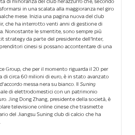
ota di minoranza del club nerazzurro che, secondo
formarsi in una scalata alla maggioranza nel giro
ualche mese. Inizia una pagina nuova del club
r, che ha interrotto venti anni di gestione di
na. Nonostante le smentite, sono sempre più
xit strategy da parte del presidente dell'Inter,
imprenditori cinesi si possano accontentare di una
ce Group, che per il momento riguarda il 20 per
a di circa 60 milioni di euro, è in stato avanzato
 d'accordo messa nera su bianco. Il
Suning
ale di elettrodomestici con un patrimonio
euro. Jing Dong Zhang, presidente della società, è
olare televisione online cinese che trasmette
ario del Jiangsu Suning club di calcio che ha
.