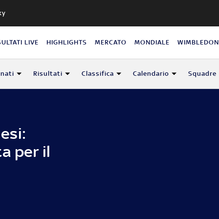
ky
SULTATI LIVE
HIGHLIGHTS
MERCATO
MONDIALE
WIMBLEDO
nati
Risultati
Classifica
Calendario
Squadre
nesi:
a per il