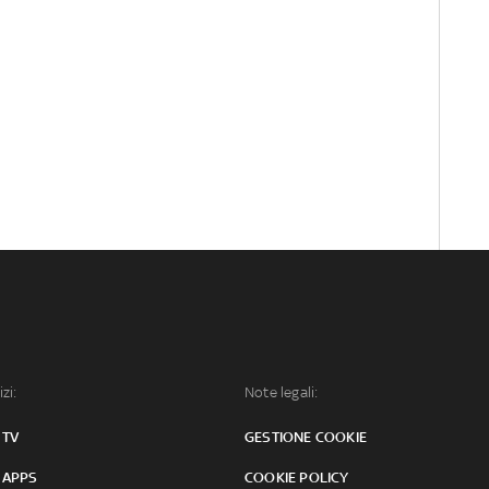
izi:
Note legali:
 TV
GESTIONE COOKIE
 APPS
COOKIE POLICY