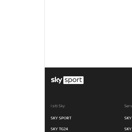
I siti Sky:
Serv
SKY SPORT
SKY
SKY TG24
SKY