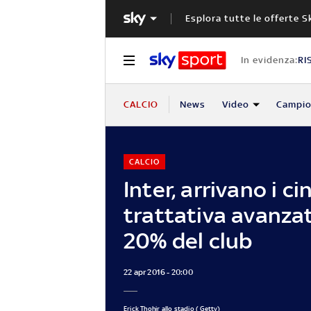
Esplora tutte le offerte S
In evidenza:
RI
CALCIO
News
Video
Campio
CALCIO
Inter, arrivano i ci
trattativa avanzat
20% del club
22 apr 2016 - 20:00
Erick Thohir allo stadio ( Getty)