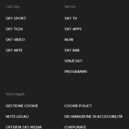
I siti Sky:
Servizi:
SKY SPORT
SKY TV
SKY TG24
SKY APPS
SKY VIDEO
NOW
SKY ARTE
SKY BAR
SPAZI SKY
PROGRAMMI
Note legali:
GESTIONE COOKIE
COOKIE POLICY
NOTE LEGALI
DICHIARAZIONE DI ACCESSIBILITÀ
OFFERTA SKY MEDIA
CORPORATE