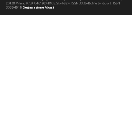
20138 Milano P.IVA 04619241005. SkyTG24: ISSN 3035-1537 e SkySport: ISSN
3035-1545.
Segnalazione Abusi