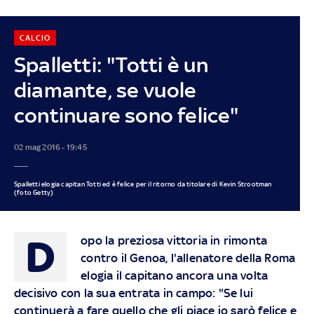
CALCIO
Spalletti: "Totti è un
diamante, se vuole
continuare sono felice"
02 mag 2016 - 19:45
Spalletti elogia capitan Totti ed è felice per il ritorno da titolare di Kevin Strootman
(foto Getty)
D
opo la preziosa vittoria in rimonta
contro il Genoa, l'allenatore della Roma
elogia il capitano ancora una volta
decisivo con la sua entrata in campo: "Se lui
continuerà a fare quello che gli piace io sarò felice e