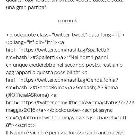
una gran partita".
PUBBLICITÀ
<blockquote class="twitter-tweet" data-lang="it">
<p lang="it" dir="ltr"><a
href="https://twitter.com/hashtag/Spalletti?
src=hash">#Spalletti</a>: “Nei nostri panni
chiunque crederebbe nel secondo posto: restiamo
aggrappati a questa possibilità” <a
href="https://twitter.com/hashtag/GenoaRoma?
src=hash">#GenoaRoma</a>&mdash; AS Roma
(@OfficialASRoma) <a
href="https://twitter.com/OfficialASRoma/status/727
maggio 2016</a></blockquote><script async
src="//platform.twitter.com/widgets.js" charset="utf-
8"></script>
Il Napoli è vicino e per i giallorossi sono ancora vive