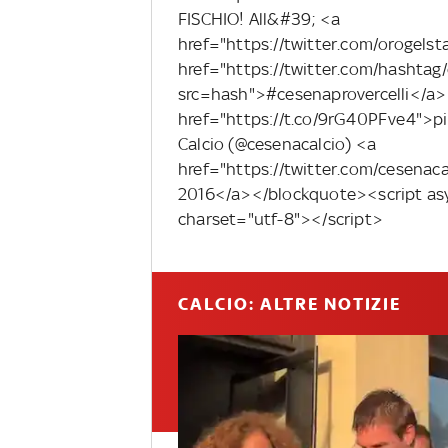
FISCHIO! All&#39; <a
href="https://twitter.com/orogels
href="https://twitter.com/hashtag/
src=hash">#cesenaprovercelli</a> 
href="https://t.co/9rG40PFve4">
Calcio (@cesenacalcio) <a
href="https://twitter.com/cesena
2016</a></blockquote><script asyn
charset="utf-8"></script>
CALCIO: ALTRE NOTIZIE