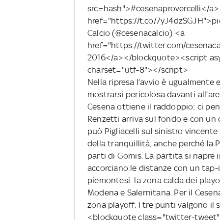
src=hash">#cesenaprovercelli</a>
href="https://t.co/7yJ4dzSGJH">
Calcio (@cesenacalcio) <a
href="https://twitter.com/cesena
2016</a></blockquote><script asyn
charset="utf-8"></script>
Nella ripresa l’avvio è ugualmente eq
mostrarsi pericolosa davanti all’are
Cesena ottiene il raddoppio: ci pe
Renzetti arriva sul fondo e con un c
può Pigliacelli sul sinistro vincent
della tranquillità, anche perché la P
parti di Gomis. La partita si riapr
accorciano le distanze con un tap-i
piemontesi: la zona calda dei play
Modena e Salernitana. Per il Cesena
zona playoff. I tre punti valgono il
<blockquote class="twitter-tweet" 