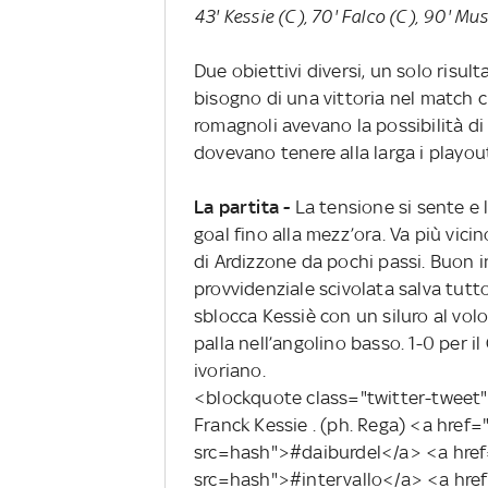
43' Kessie (C), 70' Falco (C), 90' Mu
Due obiettivi diversi, un solo risul
bisogno di una vittoria nel match c
romagnoli avevano la possibilità di
dovevano tenere alla larga i playo
La partita -
La tensione si sente e 
goal fino alla mezz’ora. Va più vicin
di Ardizzone da pochi passi. Buon
provvidenziale scivolata salva tutt
sblocca Kessiè con un siluro al volo
palla nell’angolino basso. 1-0 per i
ivoriano.
<blockquote class="twitter-tweet" 
Franck Kessie . (ph. Rega) <a href
src=hash">#daiburdel</a> <a href=
src=hash">#intervallo</a> <a href