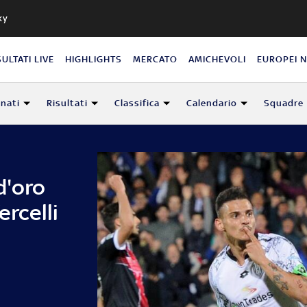
ky
SULTATI LIVE
HIGHLIGHTS
MERCATO
AMICHEVOLI
EUROPEI 
nati
Risultati
Classifica
Calendario
Squadre
d'oro
ercelli