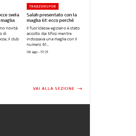
TRABZONSPOR
ecce svela
Salah presentato con la
 maglia
maglia 61: ecco perché
ano novità
Il fuoriclasse egiziano è stato
o di
accolto dai tifosi mentre
ce, il club
indossava una maglia con il
numero 61....
06 ago - 17:21
VAI ALLA SEZIONE