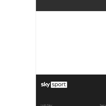
I siti Sky:
Serv