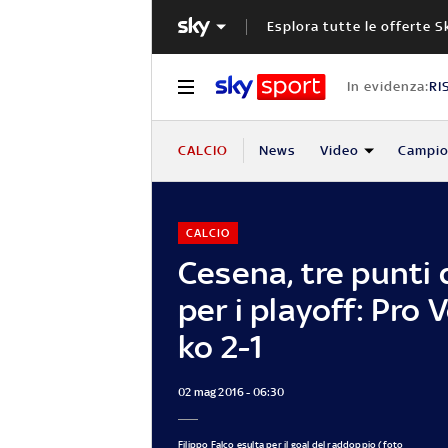
Esplora tutte le offerte S
In evidenza:
RI
CALCIO
News
Video
Campio
CALCIO
Cesena, tre punti 
per i playoff: Pro V
ko 2-1
02 mag 2016 - 06:30
Filippo Falco esulta per il goal del raddoppio (foto