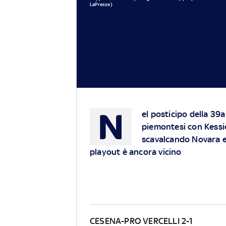
LaPresse)
N
el posticipo della 39
piemontesi con Kessiè
scavalcando Novara ed
playout è ancora vicino
CESENA-PRO VERCELLI 2-1