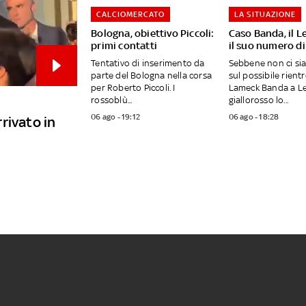
CALCIOMERCATO
LA SITUAZIONE
Bologna, obiettivo Piccoli:
Caso Banda, il L
primi contatti
il suo numero di
Tentativo di inserimento da
Sebbene non ci si
parte del Bologna nella corsa
sul possibile rientr
per Roberto Piccoli. I
Lameck Banda a Lec
rossoblù...
giallorosso lo...
06 ago - 19:12
06 ago - 18:28
rivato in