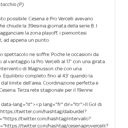
stacchio (P)
tato possibile. Cesena e Pro Vercelli avevano
he chiude la 39esima giornata della serie B. I
 agganciare la zona playoff, i piemontesi
ut, ad appena un punto.
lo spettacolo ne soffre. Poche le occasioni da
o al vantaggio la Pro Vercelli al 17’ con una girata
 intervento di Magnusson che con una
o. Equilibrio completo fino al 43’ quando la
 dal limite dell’area. Coordinazione perfetta e
l Cesena. Terza rete stagionale per il 19enne
data-lang="it"><p lang="fr" dir="ltr">Il Gol di
="https://twitter.com/hashtag/daiburdel?
"https://twitter.com/hashtag/intervallo?
="https://twitter.com/hashtag/cesenaprovercelli?