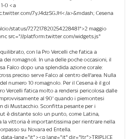
 1-0 <a
pic.twitter.com/7yJ4dzSGJH</a>&mdash; Cesena
calcio/status/727217820254228481">2 maggio
c src="//platform.twitter.com/widgets.js"
uilibrato, con la Pro Vercelli che fatica a
a dei romagnoli. In una delle poche occasioni, il
nsa Falco dopo una splendida azione corale:
ross preciso serve Falco al centro dell'area. Nulla
e del numero 10 romagnolo. Per il Cesena è il gol
ro Vercelli fatica molto a rendersi pericolosa dalle
e improvvisamente al 90' quando i piemontesi
n di Mustacchio. Sconfitta pesante per i
out è distante solo un punto, come Latina,
 la vittoria è importantissima per rientrare nella
 sorpasso su Novara ed Entella.
data-lang="it"><p lang="it" dir="ltr">TRIPLICE