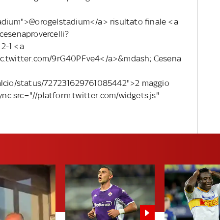
tadium">@orogelstadium</a> risultato finale <a
cesenaprovercelli?
2-1 <a
pic.twitter.com/9rG40PFve4</a>&mdash; Cesena
calcio/status/727231629761085442">2 maggio
c src="//platform.twitter.com/widgets.js"