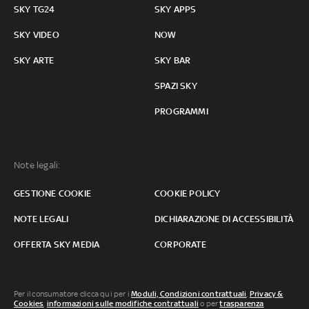
SKY TG24
SKY APPS
SKY VIDEO
NOW
SKY ARTE
SKY BAR
SPAZI SKY
PROGRAMMI
Note legali:
GESTIONE COOKIE
COOKIE POLICY
NOTE LEGALI
DICHIARAZIONE DI ACCESSIBILITÀ
OFFERTA SKY MEDIA
CORPORATE
Per il consumatore clicca qui per i
Moduli, Condizioni contrattuali
,
Privacy &
Cookies
,
informazioni sulle modifiche contrattuali
o per
trasparenza