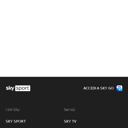
ACCEDI A SKY GO
I siti Sky:
Servizi:
SKY SPORT
SKY TV