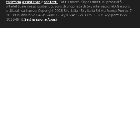
tariffaria
,
assistenza
e
contatti
. Tutti i marchi Sky e i diritti di proprietà
intellettuale in essi contenuti, sono di proprietà di Sky international AG e sono
utilizzati su licenza. Copyright 2026 Sky Italia - Sky Italia Srl Via Monte Penice, 7 -
20138 Milano P.IVA 04619241005. SkyTG24: ISSN 3035-1537 e SkySport: ISSN
3035-1545.
Segnalazione Abusi