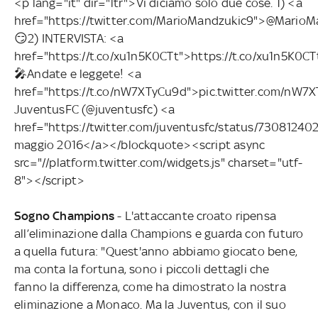
<p lang="it" dir="ltr">Vi diciamo solo due cose. 1) <a
href="https://twitter.com/MarioMandzukic9">@Mario
😏2) INTERVISTA: <a
href="https://t.co/xu1n5K0CTt">https://t.co/xu1n5K0C
🎤Andate e leggete! <a
href="https://t.co/nW7XTyCu9d">pic.twitter.com/nW
JuventusFC (@juventusfc) <a
href="https://twitter.com/juventusfc/status/73081240
maggio 2016</a></blockquote><script async
src="//platform.twitter.com/widgets.js" charset="utf-
8"></script>
Sogno Champions
- L'attaccante croato ripensa
all’eliminazione dalla Champions e guarda con futuro
a quella futura: "Quest'anno abbiamo giocato bene,
ma conta la fortuna, sono i piccoli dettagli che
fanno la differenza, come ha dimostrato la nostra
eliminazione a Monaco. Ma la Juventus, con il suo