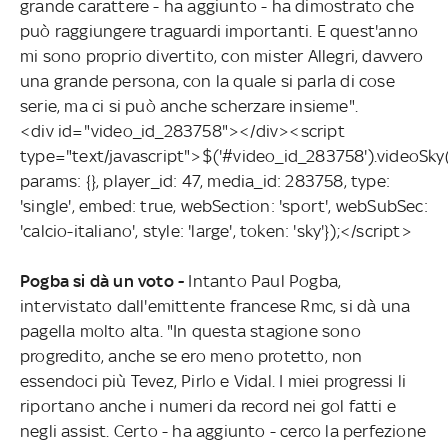
grande carattere - ha aggiunto - ha dimostrato che
può raggiungere traguardi importanti. E quest'anno
mi sono proprio divertito, con mister Allegri, davvero
una grande persona, con la quale si parla di cose
serie, ma ci si può anche scherzare insieme".
<div id="video_id_283758"></div><script
type="text/javascript">$('#video_id_283758').videoSky
params: {}, player_id: 47, media_id: 283758, type:
'single', embed: true, webSection: 'sport', webSubSec:
'calcio-italiano', style: 'large', token: 'sky'});</script>
Pogba si dà un voto -
Intanto Paul Pogba,
intervistato dall'emittente francese Rmc, si dà una
pagella molto alta. "In questa stagione sono
progredito, anche se ero meno protetto, non
essendoci più Tevez, Pirlo e Vidal. I miei progressi li
riportano anche i numeri da record nei gol fatti e
negli assist. Certo - ha aggiunto - cerco la perfezione