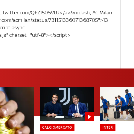
ic.twitter.com/QFZ1505VtU</a>&mdash; AC Milan
ter.com/acmilan/status/731151336071368705">13
ript async
s.js" charset="utf-8"></script>
CALCIOMERCATO
INTER