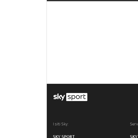
I siti Sky:
Serv
SKY SPORT
SKY