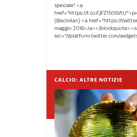
speciale! <a
href="https://t.co/QFZ1505VtU">p
(@acmilan) <a href="https://twit
maggio 2016</a></blockquote><sc
src="//platform.twitter.com/widget
CALCIO: ALTRE NOTIZIE