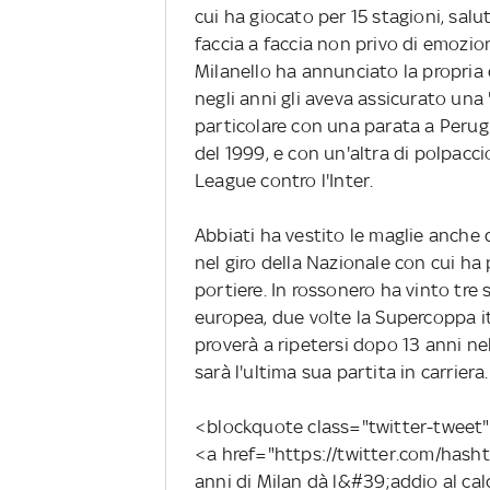
cui ha giocato per 15 stagioni, salu
faccia a faccia non privo di emozion
Milanello ha annunciato la propria 
negli anni gli aveva assicurato una 
particolare con una parata a Perugi
del 1999, e con un'altra di polpacc
League contro l'Inter.
Abbiati ha vestito le maglie anche 
nel giro della Nazionale con cui h
portiere. In rossonero ha vinto tr
europea, due volte la Supercoppa it
proverà a ripetersi dopo 13 anni ne
sarà l'ultima sua partita in carriera.
<blockquote class="twitter-tweet" 
<a href="https://twitter.com/has
anni di Milan dà l&#39;addio al cal