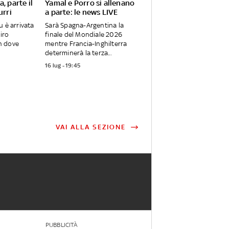
, parte il
Yamal e Porro si allenano
urri
a parte: le news LIVE
u è arrivata
Sarà Spagna-Argentina la
tiro
finale del Mondiale 2026
n dove
mentre Francia-Inghilterra
determinerà la terza...
16 lug - 19:45
VAI ALLA SEZIONE
PUBBLICITÀ