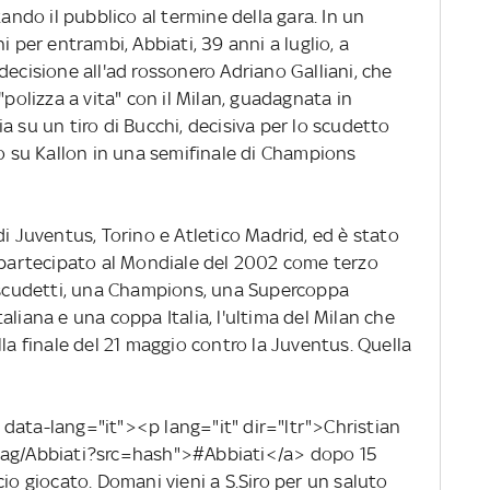
tando il pubblico al termine della gara. In un
i per entrambi, Abbiati, 39 anni a luglio, a
decisione all'ad rossonero Adriano Galliani, che
"polizza a vita" con il Milan, guadagnata in
a su un tiro di Bucchi, decisiva per lo scudetto
io su Kallon in una semifinale di Champions
di Juventus, Torino e Atletico Madrid, ed è stato
a partecipato al Mondiale del 2002 come terzo
e scudetti, una Champions, una Supercoppa
aliana e una coppa Italia, l'ultima del Milan che
lla finale del 21 maggio contro la Juventus. Quella
data-lang="it"><p lang="it" dir="ltr">Christian
htag/Abbiati?src=hash">#Abbiati</a> dopo 15
cio giocato. Domani vieni a S.Siro per un saluto