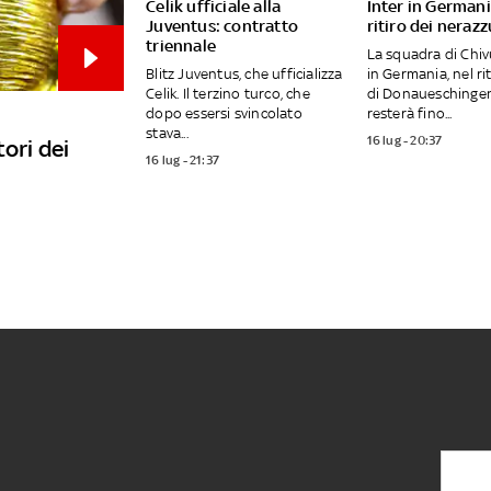
Celik ufficiale alla
Inter in Germania
Juventus: contratto
ritiro dei nerazz
triennale
La squadra di Chiv
Blitz Juventus, che ufficializza
in Germania, nel ri
Celik. Il terzino turco, che
di Donaueschinge
dopo essersi svincolato
resterà fino...
stava...
16 lug - 20:37
tori dei
16 lug - 21:37