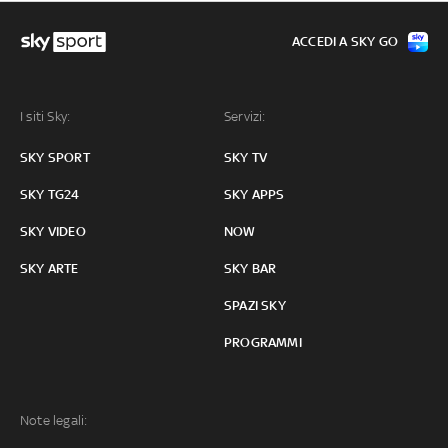
ACCEDI A SKY GO
I siti Sky:
Servizi:
SKY SPORT
SKY TV
SKY TG24
SKY APPS
SKY VIDEO
NOW
SKY ARTE
SKY BAR
SPAZI SKY
PROGRAMMI
Note legali: