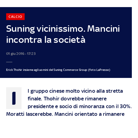
CALCIO
Suning vicinissimo. Mancini
incontra la società
01 giu 2016 - 17:23
Erick Thohir insieme agli uomini del Suning Commerce Group (foto LaPresse)
I
l gruppo cinese molto vicino alla stretta
finale. Thohir dovrebbe rimanere
presidente e socio di minoranza con il 30%.
Moratti lascerebbe. Mancini orientato a rimanere