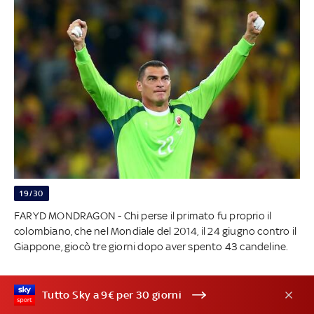
19/30
FARYD MONDRAGON - Chi perse il primato fu proprio il
colombiano, che nel Mondiale del 2014, il 24 giugno contro il
Giappone, giocò tre giorni dopo aver spento 43 candeline.
Tutto Sky a 9€ per 30 giorni