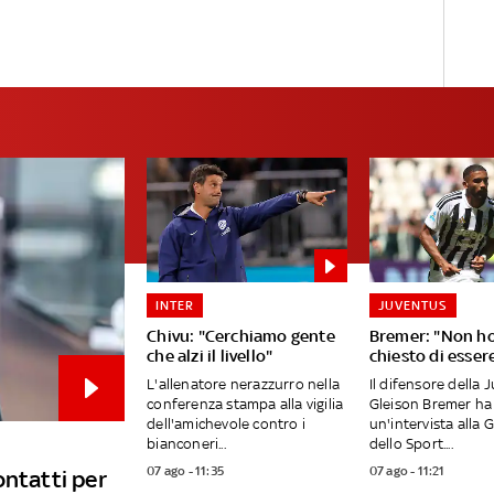
INTER
JUVENTUS
Chivu: "Cerchiamo gente
Bremer: "Non h
che alzi il livello"
chiesto di esser
L'allenatore nerazzurro nella
Il difensore della 
conferenza stampa alla vigilia
Gleison Bremer ha 
dell'amichevole contro i
un'intervista alla 
bianconeri...
dello Sport....
07 ago - 11:35
07 ago - 11:21
ontatti per