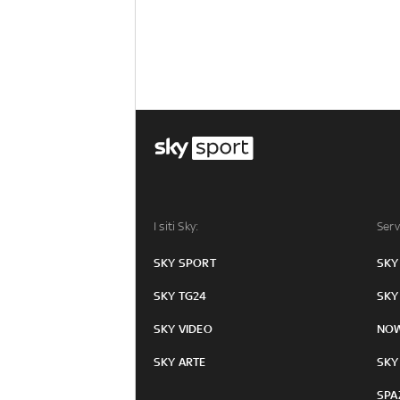
I siti Sky:
Serv
SKY SPORT
SKY
SKY TG24
SKY
SKY VIDEO
NO
SKY ARTE
SKY
SPA