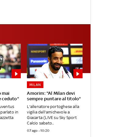
MILAN
o mai
Amorim: "Al Milan devi
e ceduto"
sempre puntare al titolo"
Juventus
L'allenatore portoghese alla
parlato in
vigilia dell'amichevole a
Gazzetta
Giacarta (LIVE su Sky Sport
Calcio sabato...
07 ago - 10:20