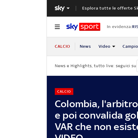
Esplora tutte le offerte S
In evidenza:
RI
CALCIO
News
Video
Campio
News e Highlights, tutto live: seguici su
CALCIO
Colombia, l'arbitr
e poi convalida gol
VAR che non esist
VIDEO