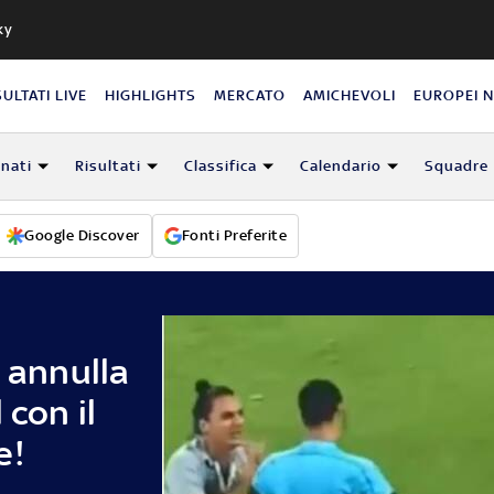
ky
SULTATI LIVE
HIGHLIGHTS
MERCATO
AMICHEVOLI
EUROPEI 
nati
Risultati
Classifica
Calendario
Squadre
Google Discover
Fonti Preferite
o annulla
 con il
e!