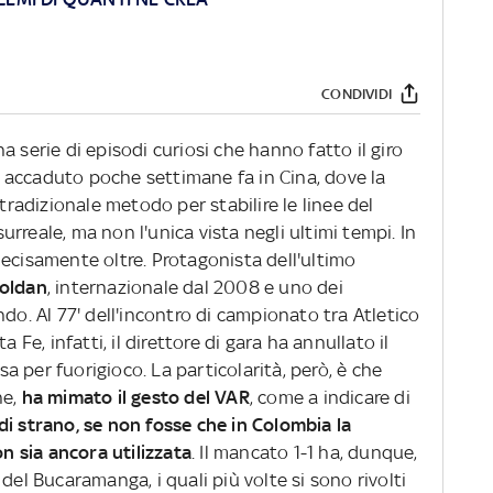
CONDIVIDI
 serie di episodi curiosi che hanno fatto il giro
 accaduto poche settimane fa in Cina, dove la
 tradizionale metodo per stabilire le linee del
 surreale, ma non l'unica vista negli ultimi tempi. In
ecisamente oltre. Protagonista dell'ultimo
Roldan
, internazionale dal 2008 e uno dei
do. Al 77' dell'incontro di campionato tra Atletico
e, infatti, il direttore di gara ha annullato il
 per fuorigioco. La particolarità, però, è che
e,
ha mimato il gesto del VAR
, come a indicare di
di strano, se non fosse che in Colombia la
on sia ancora utilizzata
. Il mancato 1-1 ha, dunque,
del Bucaramanga, i quali più volte si sono rivolti