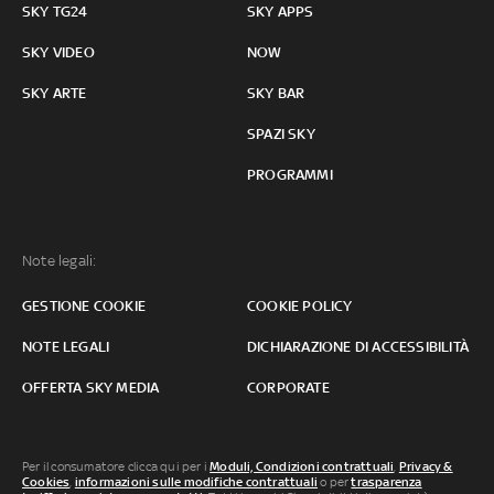
SKY TG24
SKY APPS
SKY VIDEO
NOW
SKY ARTE
SKY BAR
SPAZI SKY
PROGRAMMI
Note legali:
GESTIONE COOKIE
COOKIE POLICY
NOTE LEGALI
DICHIARAZIONE DI ACCESSIBILITÀ
OFFERTA SKY MEDIA
CORPORATE
Per il consumatore clicca qui per i
Moduli, Condizioni contrattuali
,
Privacy &
Cookies
,
informazioni sulle modifiche contrattuali
o per
trasparenza