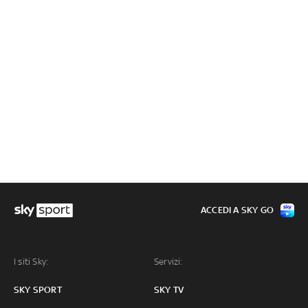
ACCEDI A SKY GO
I siti Sky:
Servizi:
SKY SPORT
SKY TV