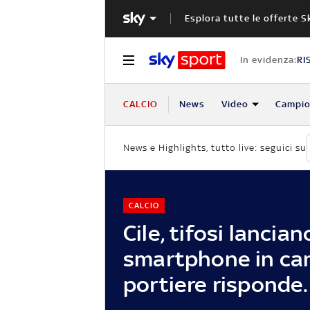
Esplora tutte le offerte S
In evidenza:
RI
CALCIO
News
Video
Campio
News e Highlights, tutto live: seguici su
CALCIO
Cile, tifosi lancian
smartphone in cam
portiere risponde