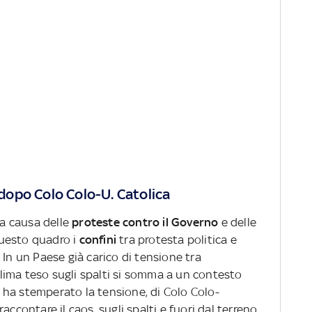
s dopo Colo Colo-U. Catolica
 a causa delle
proteste contro il Governo
e delle
 questo quadro i
confini
tra protesta politica e
 In un Paese già carico di tensione tra
 clima teso sugli spalti si somma a un contesto
ro ha stemperato la tensione, di Colo Colo-
accontare il caos, sugli spalti e fuori dal terreno