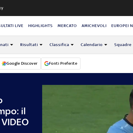
ky
SULTATI LIVE
HIGHLIGHTS
MERCATO
AMICHEVOLI
EUROPEI 
nati
Risultati
Classifica
Calendario
Squadre
Google Discover
Fonti Preferite
o
po: il
. VIDEO