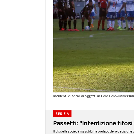
Incidenti e lancio di oggetti in Colo Colo-Universid
SERIE A
Passetti: "Interdizione tifos
Il dg della società rossoblù ha parlato della decisione di