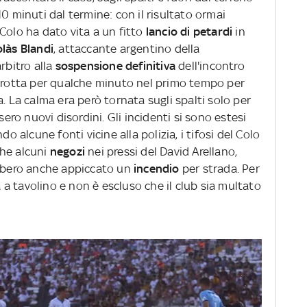
a 10 minuti dal termine: con il risultato ormai
Colo ha dato vita a un fitto
lancio di petardi
in
olàs Blandi
, attaccante argentino della
rbitro alla
sospensione definitiva
dell'incontro
errotta per qualche minuto nel primo tempo per
. La calma era però tornata sugli spalti solo per
sero nuovi disordini. Gli incidenti si sono estesi
do alcune fonti vicine alla polizia, i tifosi del Colo
che alcuni
negozi
nei pressi del David Arellano,
ebbero anche appiccato un
incendio
per strada. Per
ta a tavolino e non è escluso che il club sia multato