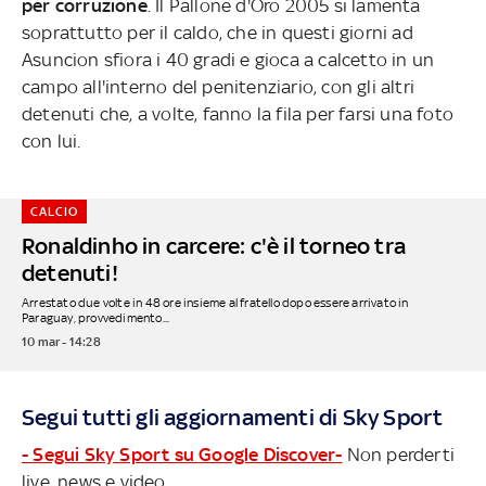
per corruzione
. Il Pallone d'Oro 2005 si lamenta
soprattutto per il caldo, che in questi giorni ad
Asuncion sfiora i 40 gradi e gioca a calcetto in un
campo all'interno del penitenziario, con gli altri
detenuti che, a volte, fanno la fila per farsi una foto
con lui.
CALCIO
Ronaldinho in carcere: c'è il torneo tra
detenuti!
Arrestato due volte in 48 ore insieme al fratello dopo essere arrivato in
Paraguay, provvedimento...
10 mar - 14:28
Segui tutti gli aggiornamenti di Sky Sport
- Segui Sky Sport su Google Discover-
Non perderti
live, news e video