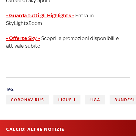
canale di Sky Sport
- Guarda tutti gli Highlights -
Entra in
SkyLightsRoom
- Offerte Sky -
Scopri le promozioni disponibili e
attivale subito
TAG:
CORONAVIRUS
LIGUE 1
LIGA
BUNDESL
CALCIO: ALTRE NOTIZIE