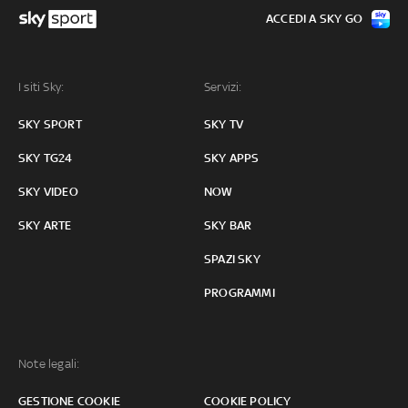
ACCEDI A SKY GO
I siti Sky:
Servizi:
SKY SPORT
SKY TV
SKY TG24
SKY APPS
SKY VIDEO
NOW
SKY ARTE
SKY BAR
SPAZI SKY
PROGRAMMI
Note legali:
GESTIONE COOKIE
COOKIE POLICY