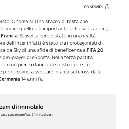
CONDIVIDI
isto. O forse sì. Uno stacco di testa che
hiamare quello più importante della sua carriera,
a
Francia
. Stavolta però è stato in una realtà
re dell'Inter infatti è stato tra i protagonisti di
ciata da Sky di una sfida di beneficenza a
FIFA 20
 pro-player di eSports. Nella terza partita,
con un preciso lancio di sinistro, poi si è
e prontissimo a svettare in area sul cross dalla
Germania
14 anni fa.
l team di Immobile
tuale a scopo benefico: è "United per...