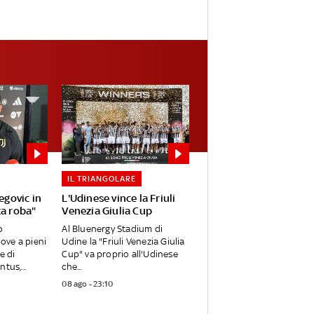
IL TRIANGOLARE
egovic in
L'Udinese vince la Friuli
ta roba"
Venezia Giulia Cup
o
Al Bluenergy Stadium di
ve a pieni
Udine la "Friuli Venezia Giulia
e di
Cup" va proprio all'Udinese
tus,...
che...
08 ago - 23:10