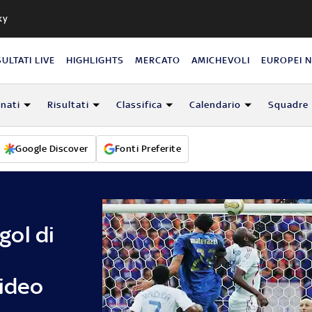
ky
SULTATI LIVE
HIGHLIGHTS
MERCATO
AMICHEVOLI
EUROPEI 
nati
Risultati
Classifica
Calendario
Squadre
Google Discover
Fonti Preferite
 gol di
video