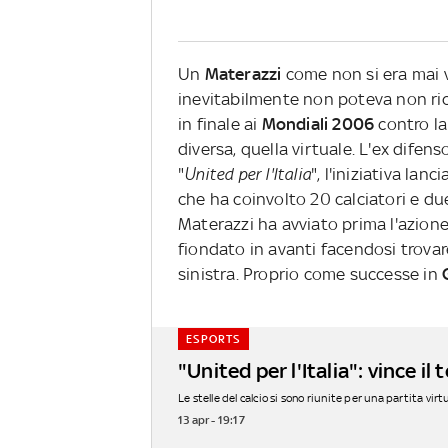
Un
Materazzi
come non si era mai v
inevitabilmente non poteva non ric
in finale ai
Mondiali 2006
contro l
diversa, quella virtuale. L'ex difenso
"
United per l'Italia
", l'iniziativa lan
che ha coinvolto 20 calciatori e due
Materazzi ha avviato prima l'azione 
fiondato in avanti facendosi trovar
sinistra. Proprio come successe in
ESPORTS
"United per l'Italia": vince i
Le stelle del calcio si sono riunite per una partita vir
13 apr - 19:17