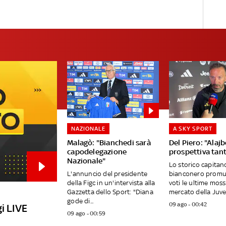
NAZIONALE
A SKY SPORT
Malagò: "Bianchedi sarà
Del Piero: "Alajb
capodelegazione
prospettiva tan
Nazionale"
Lo storico capitan
L'annuncio del presidente
bianconero promuo
della Figc in un'intervista alla
voti le ultime moss
Gazzetta dello Sport: "Diana
mercato della Juven
gode di...
09 ago - 00:42
i LIVE
09 ago - 00:59