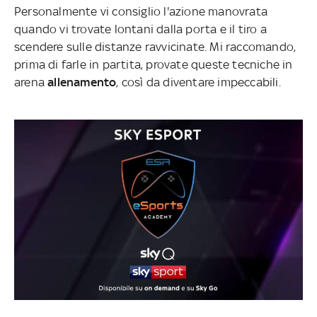
Personalmente vi consiglio l'azione manovrata
quando vi trovate lontani dalla porta e il tiro a
scendere sulle distanze ravvicinate. Mi raccomando,
prima di farle in partita, provate queste tecniche in
arena
allenamento
, così da diventare impeccabili.