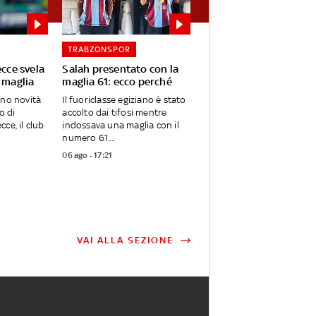
TRABZONSPOR
ecce svela
Salah presentato con la
 maglia
maglia 61: ecco perché
ano novità
Il fuoriclasse egiziano è stato
o di
accolto dai tifosi mentre
ce, il club
indossava una maglia con il
numero 61....
06 ago - 17:21
VAI ALLA SEZIONE