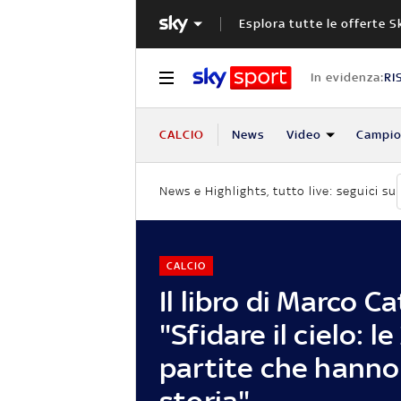
Esplora tutte le offerte S
In evidenza:
RI
CALCIO
News
Video
Campio
News e Highlights, tutto live: seguici su
CALCIO
Il libro di Marco C
"Sfidare il cielo: le
partite che hanno 
storia"