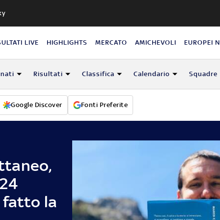
ky
SULTATI LIVE
HIGHLIGHTS
MERCATO
AMICHEVOLI
EUROPEI 
nati
Risultati
Classifica
Calendario
Squadre
Google Discover
Fonti Preferite
attaneo,
 24
fatto la