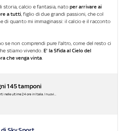
di storia, calcio e fantasia, nato
per arrivare ai
ere a tutti
, figlio di due grandi passioni, che col
 di quanto mi immaginassi: il calcio e il racconto
o se non comprendi pure l'altro, come del resto ci
che stiamo vivendo.
E' la Sfida al Cielo del
ora che venga vinta
.
gni 145 tamponi
 nelle ultime 24 ore in Italia. I nuovi...
 di Sky Sport