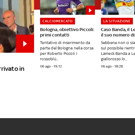
CALCIOMERCATO
LA SITUAZIONE
Bologna, obiettivo Piccoli:
Caso Banda, il L
primi contatti
il suo numero di
Tentativo di inserimento da
Sebbene non ci si
parte del Bologna nella corsa
sul possibile rientr
per Roberto Piccoli. I
Lameck Banda a Lec
rossoblù...
giallorosso lo...
06 ago - 19:12
06 ago - 18:28
rivato in