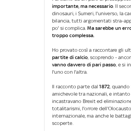
importante, ma necessario
. Il sec
dinosauri, i Sumeri, l'universo, la ca
bilancia, tutti argomentati stra-ap
po' si complica.
Ma
sarebbe un error
troppo complessa.
Ho provato così a raccontare gli ul
partite di calcio
, scoprendo - ancor
vanno davvero di pari passo
, e si 
l'uno con l'altra.
Il racconto parte dal
1872
, quando 
amichevole tra nazionali, e intanto
incastravano Brexit ed eliminazione 
totalitarismi, l'orrore dell'Olocaust
internazionale, ma anche le battaglie
scoperte.