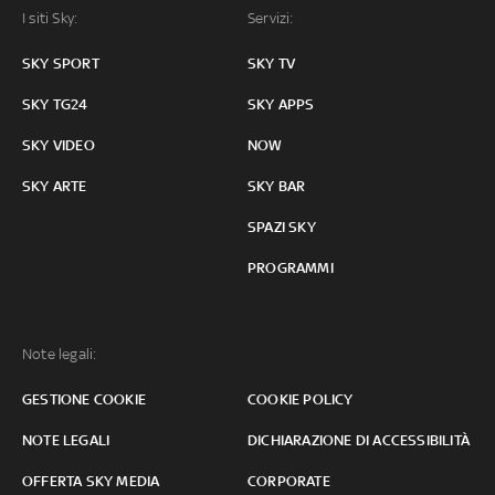
I siti Sky:
Servizi:
SKY SPORT
SKY TV
SKY TG24
SKY APPS
SKY VIDEO
NOW
SKY ARTE
SKY BAR
SPAZI SKY
PROGRAMMI
Note legali:
GESTIONE COOKIE
COOKIE POLICY
NOTE LEGALI
DICHIARAZIONE DI ACCESSIBILITÀ
OFFERTA SKY MEDIA
CORPORATE