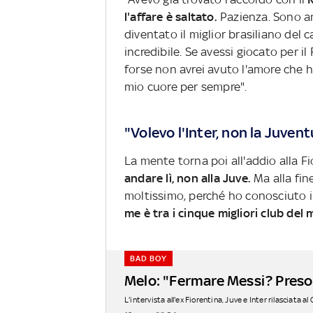
l'affare è saltato.
Pazienza. Sono an
diventato il miglior brasiliano del c
incredibile. Se avessi giocato per il
forse non avrei avuto l'amore che h
mio cuore per sempre".
"Volevo l'Inter, non la Juven
La mente torna poi all'addio alla F
andare lì, non alla Juve.
Ma alla fin
moltissimo, perché ho conosciuto 
me è tra i cinque migliori club del 
BAD BOY
Melo: "Fermare Messi? Preso 
L'intervista all'ex Fiorentina, Juve e Inter rilasciata al