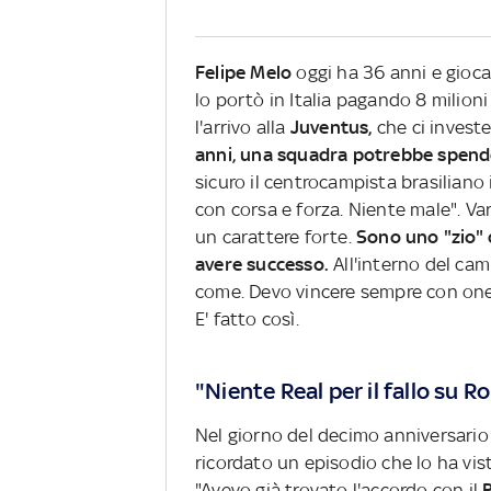
Felipe Melo
oggi ha 36 anni e gioca 
lo portò in Italia pagando 8 milioni 
l'arrivo alla
Juventus,
che ci investe
anni, una squadra potrebbe spend
sicuro il centrocampista brasiliano 
con corsa e forza. Niente male". V
un carattere forte.
Sono uno "zio" c
avere successo.
All'interno del cam
come. Devo vincere sempre con onest
E' fatto così.
"Niente Real per il fallo su 
Nel giorno del decimo anniversario
ricordato un episodio che lo ha vis
"Avevo già trovato l'accordo con il
R