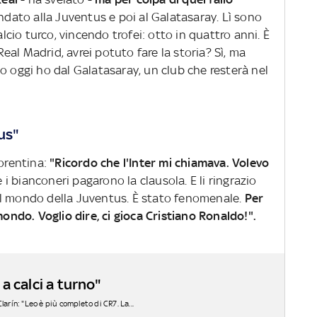
dato alla Juventus e poi al Galatasaray. Lì sono
alcio turco, vincendo trofei: otto in quattro anni. È
 Real Madrid, avrei potuto fare la storia? Sì, ma
o oggi ho dal Galatasaray, un club che resterà nel
tus"
iorentina:
"Ricordo che l'Inter mi chiamava. Volevo
e i bianconeri pagarono la clausola. E li ringrazio
il mondo della Juventus. È stato fenomenale.
Per
mondo. Voglio dire, ci gioca Cristiano Ronaldo!".
a calci a turno"
 Clarín: "Leo è più completo di CR7. La...