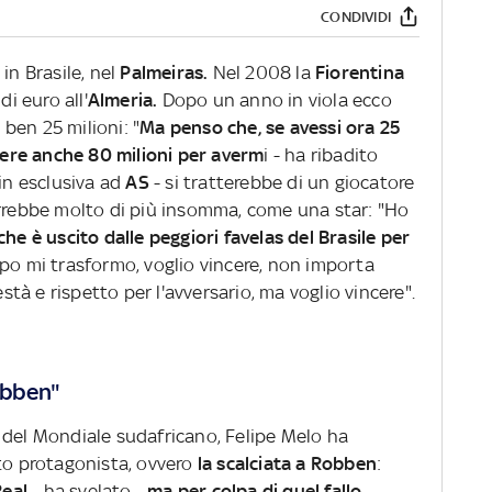
CONDIVIDI
in Brasile, nel
Palmeiras.
Nel 2008 la
Fiorentina
di euro all'
Almeria.
Dopo un anno in viola ecco
 ben 25 milioni: "
Ma penso che, se avessi ora 25
ere anche 80 milioni per averm
i - ha ribadito
in esclusiva ad
AS
- si tratterebbe di un giocatore
arrebbe molto di più insomma, come una star: "Ho
he è uscito dalle peggiori favelas del Brasile per
po mi trasformo, voglio vincere, non importa
à e rispetto per l'avversario, ma voglio vincere".
Robben"
 del Mondiale sudafricano, Felipe Melo ha
to protagonista, ovvero
la scalciata a Robben
:
eal
- ha svelato -
ma per colpa di quel fallo