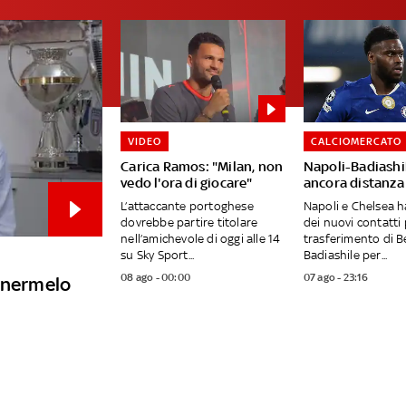
VIDEO
CALCIOMERCATO
Carica Ramos: "Milan, non
Napoli-Badiashil
vedo l'ora di giocare"
ancora distanza
L’attaccante portoghese
Napoli e Chelsea 
dovrebbe partire titolare
dei nuovi contatti p
nell’amichevole di oggi alle 14
trasferimento di B
su Sky Sport...
Badiashile per...
08 ago - 00:00
07 ago - 23:16
tenermelo