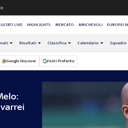
ky
SULTATI LIVE
HIGHLIGHTS
MERCATO
AMICHEVOLI
EUROPEI 
nati
Risultati
Classifica
Calendario
Squadre
Google Discover
Fonti Preferite
Melo:
 varrei