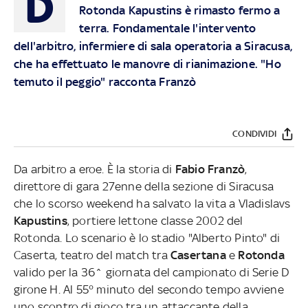
D
Rotonda Kapustins è rimasto fermo a
terra. Fondamentale l'intervento
dell'arbitro, infermiere di sala operatoria a Siracusa,
che ha effettuato le manovre di rianimazione. "Ho
temuto il peggio" racconta Franzò
CONDIVIDI
Da arbitro a eroe. È la storia di
Fabio Franzò
,
direttore di gara 27enne della sezione di Siracusa
che lo scorso weekend ha salvato la vita a Vladislavs
Kapustins
, portiere lettone classe 2002 del
Rotonda. Lo scenario è lo stadio "Alberto Pinto" di
Caserta, teatro del match tra
Casertana
e
Rotonda
valido per la 36^ giornata del campionato di Serie D
girone H. Al 55° minuto del secondo tempo avviene
uno scontro di gioco tra un attaccante della