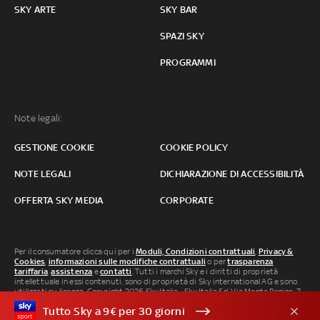
SKY ARTE
SKY BAR
SPAZI SKY
PROGRAMMI
Note legali:
GESTIONE COOKIE
COOKIE POLICY
NOTE LEGALI
DICHIARAZIONE DI ACCESSIBILITÀ
OFFERTA SKY MEDIA
CORPORATE
Per il consumatore clicca qui per i
Moduli, Condizioni contrattuali
,
Privacy &
Cookies
,
informazioni sulle modifiche contrattuali
o per
trasparenza
tariffaria
,
assistenza
e
contatti
. Tutti i marchi Sky e i diritti di proprietà
intellettuale in essi contenuti, sono di proprietà di Sky international AG e sono
utilizzati su licenza. Copyright 2026 Sky Italia - Sky Italia Srl Via Monte Penice, 7 -
20138 Milano P.IVA 04619241005. SkyTG24: ISSN 3035-1537 e SkySport: ISSN
Tutto Sky a 9€ per 30 giorni
3035-1545.
Segnalazione Abusi