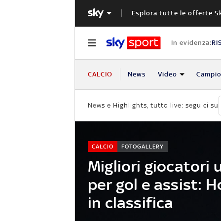
Esplora tutte le offerte S
In evidenza:
RI
CALCIO
News
Video
Campio
News e Highlights, tutto live: seguici su
CALCIO
FOTOGALLERY
Migliori giocatori
per gol e assist: H
in classifica