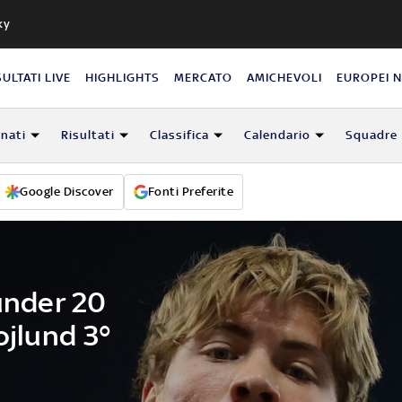
ky
SULTATI LIVE
HIGHLIGHTS
MERCATO
AMICHEVOLI
EUROPEI 
nati
Risultati
Classifica
Calendario
Squadre
Google Discover
Fonti Preferite
 under 20
ojlund 3°