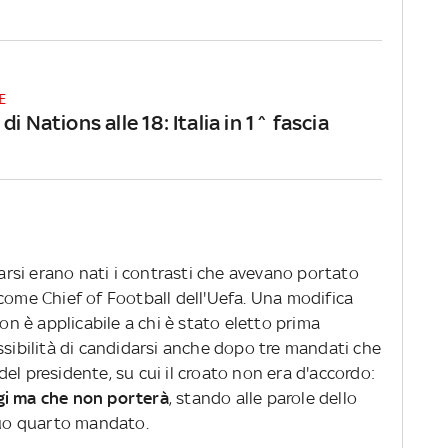
E
di Nations alle 18: Italia in 1^ fascia
darsi erano nati i contrasti che avevano portato
come Chief of Football dell'Uefa. Una modifica
non è applicabile a chi è stato eletto prima
ssibilità di candidarsi anche dopo tre mandati che
el presidente, su cui il croato non era d'accordo:
gi ma che non porterà
, stando alle parole dello
 suo quarto mandato.