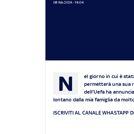
08 feb 2024 - 14:04
N
el giorno in cui è sta
permetterà una sua ri
dell'Uefa ha annuncia
lontano dalla mia famiglia da mol
ISCRIVITI AL CANALE WHASTAPP D