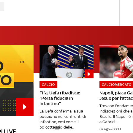
CALCIO
CALCIOMERCATO
Fifa, Uefa ribadisce:
Napoli, piace Ga
"Persa fiducia in
Jesus per l'atta
Infantino"
Trovano fondamen
La Uefa conferma la sua
indiscrezioni che a
posizione nei confronti di
Brasile. Il Napoli è
Infantino, così come il
a Gabriel...
boicottaggio delle...
07 ago - 00:13
i LIVE