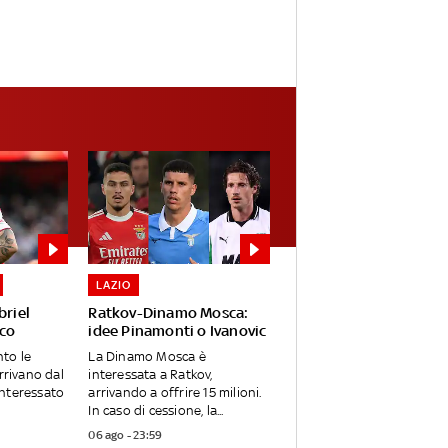
LAZIO
briel
Ratkov-Dinamo Mosca:
cco
idee Pinamonti o Ivanovic
to le
La Dinamo Mosca è
rrivano dal
interessata a Ratkov,
 interessato
arrivando a offrire 15 milioni.
In caso di cessione, la...
06 ago - 23:59