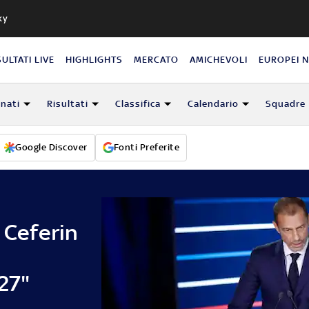
ky
SULTATI LIVE
HIGHLIGHTS
MERCATO
AMICHEVOLI
EUROPEI 
nati
Risultati
Classifica
Calendario
Squadre
Google Discover
Fonti Preferite
 Ceferin
i
027"