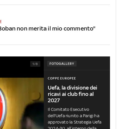
E
"Boban non merita il mio commento"
FOTOGALLERY
1/8
COPPE EUROPEE
Uefa, la divisione dei
ricavi ai club fino al
2027
Il Comitato Esecutivo
dell'Uefa riunito a Parigi ha
approvato la Strategia Uefa
2024-30, all’interno della