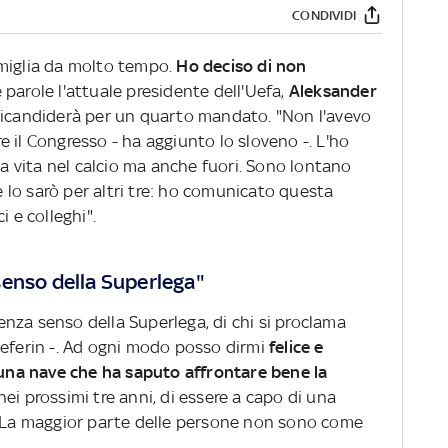
CONDIVIDI
amiglia da molto tempo.
Ho deciso di non
 parole l'attuale presidente dell'Uefa,
Aleksander
ricandiderà per un quarto mandato. "Non l'avevo
 il Congresso - ha aggiunto lo sloveno -. L'ho
la vita nel calcio ma anche fuori. Sono lontano
 e lo sarò per altri tre: ho comunicato questa
i e colleghi".
senso della Superlega"
nza senso della Superlega, di chi si proclama
Ceferin -. Ad ogni modo posso dirmi
felice e
i una nave che ha saputo affrontare bene la
nei prossimi tre anni, di essere a capo di una
. La maggior parte delle persone non sono come