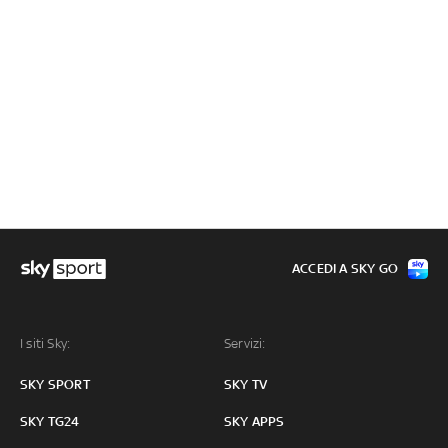
ACCEDI A SKY GO
I siti Sky:
Servizi:
SKY SPORT
SKY TV
SKY TG24
SKY APPS