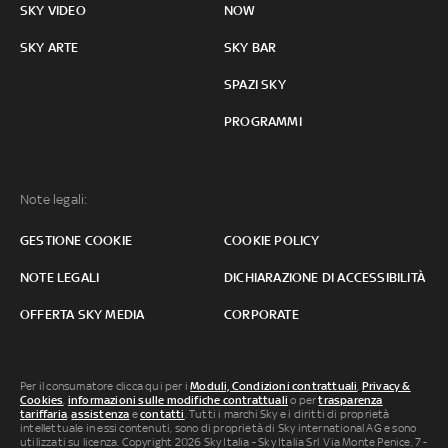
SKY VIDEO
NOW
SKY ARTE
SKY BAR
SPAZI SKY
PROGRAMMI
Note legali:
GESTIONE COOKIE
COOKIE POLICY
NOTE LEGALI
DICHIARAZIONE DI ACCESSIBILITÀ
OFFERTA SKY MEDIA
CORPORATE
Per il consumatore clicca qui per i
Moduli, Condizioni contrattuali
,
Privacy &
Cookies
,
informazioni sulle modifiche contrattuali
o per
trasparenza
tariffaria
,
assistenza
e
contatti
. Tutti i marchi Sky e i diritti di proprietà
intellettuale in essi contenuti, sono di proprietà di Sky international AG e sono
utilizzati su licenza. Copyright 2026 Sky Italia - Sky Italia Srl Via Monte Penice, 7 -