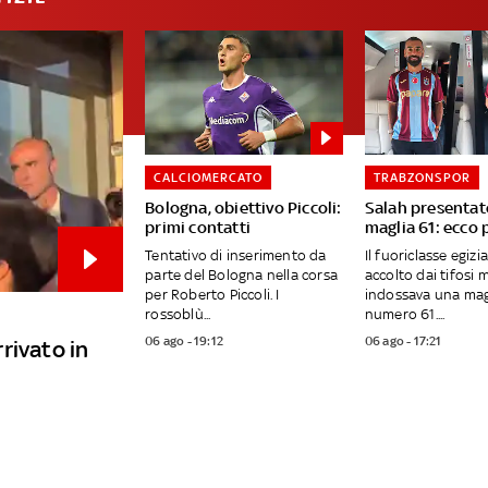
CALCIOMERCATO
TRABZONSPOR
Bologna, obiettivo Piccoli:
Salah presentat
primi contatti
maglia 61: ecco 
Tentativo di inserimento da
Il fuoriclasse egizi
parte del Bologna nella corsa
accolto dai tifosi 
per Roberto Piccoli. I
indossava una magl
rossoblù...
numero 61....
06 ago - 19:12
06 ago - 17:21
rivato in