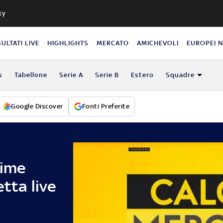
ky
SULTATI LIVE
HIGHLIGHTS
MERCATO
AMICHEVOLI
EUROPEI 
s
Tabellone
Serie A
Serie B
Estero
Squadre
Google Discover
Fonti Preferite
time
etta live