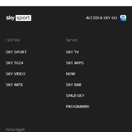
ACCEDI A SKY GO
I siti Sky:
Servizi:
SKY SPORT
SKY TV
SKY TG24
SKY APPS
SKY VIDEO
NOW
SKY ARTE
SKY BAR
SPAZI SKY
PROGRAMMI
Note legali: