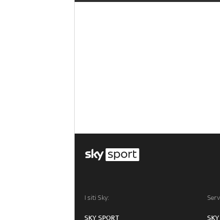
I siti Sky:
Serv
SKY SPORT
SKY