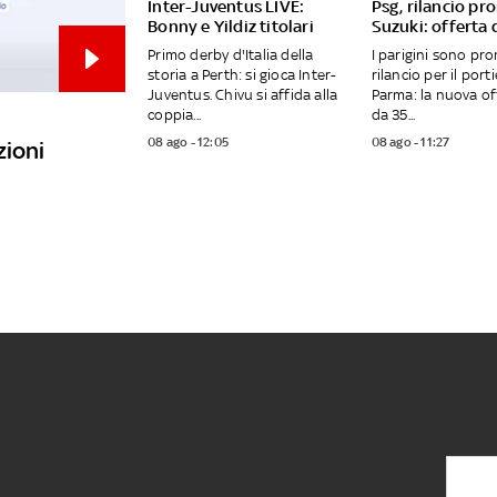
Inter-Juventus LIVE:
Psg, rilancio pr
Bonny e Yildiz titolari
Suzuki: offerta 
Primo derby d'Italia della
I parigini sono pro
storia a Perth: si gioca Inter-
rilancio per il port
Juventus. Chivu si affida alla
Parma: la nuova of
coppia...
da 35...
08 ago - 12:05
08 ago - 11:27
zioni