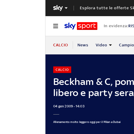
Esplora tutte le offerte S
In evidenza:
RI
CALCIO
News
Video
Campio
CALCIO
Beckham & C, pom
libero e party sera
04 gen 2009 - 14:03
Allenamento molto leggero oggi per il Milan a Dubai