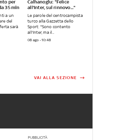
onto per
Calhanoglu: "Felice
da 35 mln
all'Inter, sul rinnovo..."
nti a un
Le parole del centrocampista
iere del
turco alla Gazzetta dello
ferta sarà
Sport: "Sono contento
all'Inter, ma il...
08 ago - 10:48
VAI ALLA SEZIONE
PUBBLICITÀ