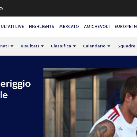
ky
SULTATI LIVE
HIGHLIGHTS
MERCATO
AMICHEVOLI
EUROPEI 
nati
Risultati
Classifica
Calendario
Squadre
eriggio
le