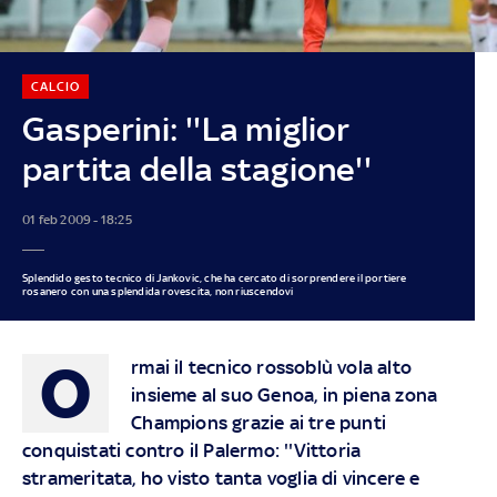
CALCIO
Gasperini: ''La miglior
partita della stagione''
01 feb 2009 - 18:25
Splendido gesto tecnico di Jankovic, che ha cercato di sorprendere il portiere
rosanero con una splendida rovescita, non riuscendovi
O
rmai il tecnico rossoblù vola alto
insieme al suo Genoa, in piena zona
Champions grazie ai tre punti
conquistati contro il Palermo: ''Vittoria
strameritata, ho visto tanta voglia di vincere e