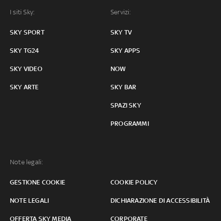
I siti Sky:
Servizi:
SKY SPORT
SKY TV
SKY TG24
SKY APPS
SKY VIDEO
NOW
SKY ARTE
SKY BAR
SPAZI SKY
PROGRAMMI
Note legali:
GESTIONE COOKIE
COOKIE POLICY
NOTE LEGALI
DICHIARAZIONE DI ACCESSIBILITÀ
OFFERTA SKY MEDIA
CORPORATE