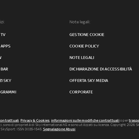
izi:
Note legali:
 TV
GESTIONE COOKIE
 APPS
COOKIE POLICY
W
NOTE LEGALI
 BAR
DICHIARAZIONE DI ACCESSIBILITÀ
ZI SKY
OFFERTA SKY MEDIA
GRAMMI
CORPORATE
contrattuali
,
Privacy & Cookies
,
informazioni sulle modifiche contrattuali
o per
traspa
uti, sono di proprietà di Sky international AG e sono utilizzati su licenza. Copyright 2026 Sky
 SkySport: ISSN 3035-1545.
Segnalazione Abusi