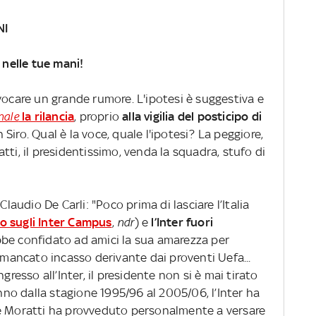
NI
nelle tue mani!
vocare un grande rumore. L'ipotesi è suggestiva e
nale
la rilancia
, proprio
alla vigilia del posticipo di
 Siro. Qual è la voce, quale l'ipotesi? La peggiore,
tti, il presidentissimo, venda la squadra, stufo di
Claudio De Carli: "Poco prima di lasciare l’Italia
o sugli Inter Campus
,
ndr
) e
l’Inter fuori
be confidato ad amici la sua amarezza per
l mancato incasso derivante dai proventi Uefa...
gresso all’Inter, il presidente non si è mai tirato
anno dalla stagione 1995/96 al 2005/06, l’Inter ha
 e Moratti ha provveduto personalmente a versare