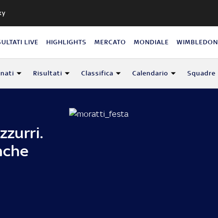
ky
SULTATI LIVE
HIGHLIGHTS
MERCATO
MONDIALE
WIMBLEDO
nati
Risultati
Classifica
Calendario
Squadre
zzurri.
nche