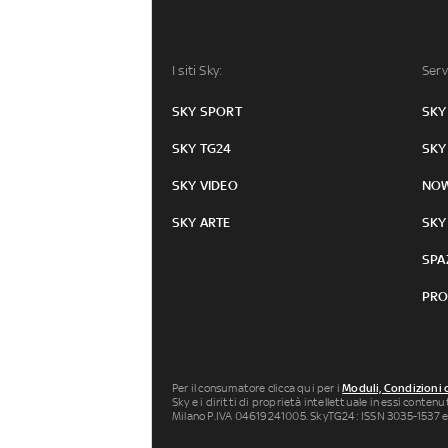
I siti Sky:
Serv
SKY SPORT
SKY
SKY TG24
SKY
SKY VIDEO
NO
SKY ARTE
SKY
SPA
PRO
Per il consumatore clicca qui per i
Moduli, Condizioni 
Sky e i diritti di proprietà intellettuale in essi conten
Milano P.IVA 04619241005. SkyTG24: ISSN 3035-1537 e