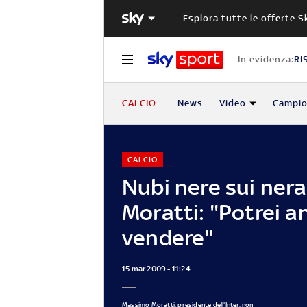
Esplora tutte le offerte S
In evidenza:
RI
CALCIO
News
Video
Campio
CALCIO
Nubi nere sui nera
Moratti: "Potrei a
vendere"
15 mar 2009 - 11:24
Massimo Moratti, presidente dell'Inter, non