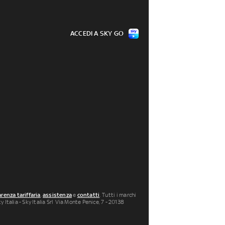
ACCEDI A SKY GO
renza tariffaria
,
assistenza
e
contatti
. Tutti i marchi
 Italia - Sky Italia Srl Via Monte Penice, 7 - 20138