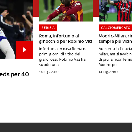
SERIE A
CALCIOMERCATO
Roma, infortunio al
Modric-Milan, r
ginocchio per Robinio Vaz
sempre più vici
Infortunio in casa Roma nei
Aumenta la fiducia
primi giorni di ritiro dei
Milan, ma si avvic
giallorossi: Robinio Vaz ha
di più la riconferm
subito una...
Modric per...
14 lug - 20:12
14 lug - 19:13
eds per 40