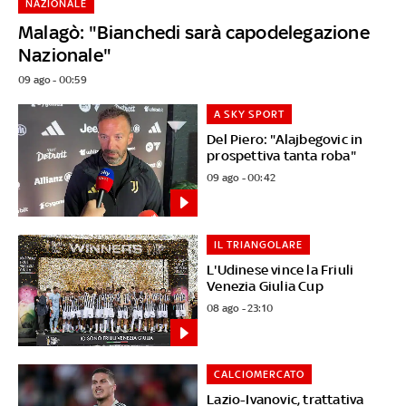
NAZIONALE
Malagò: "Bianchedi sarà capodelegazione
Nazionale"
09 ago - 00:59
A SKY SPORT
Del Piero: "Alajbegovic in
prospettiva tanta roba"
09 ago - 00:42
IL TRIANGOLARE
L'Udinese vince la Friuli
Venezia Giulia Cup
08 ago - 23:10
CALCIOMERCATO
Lazio-Ivanovic, trattativa