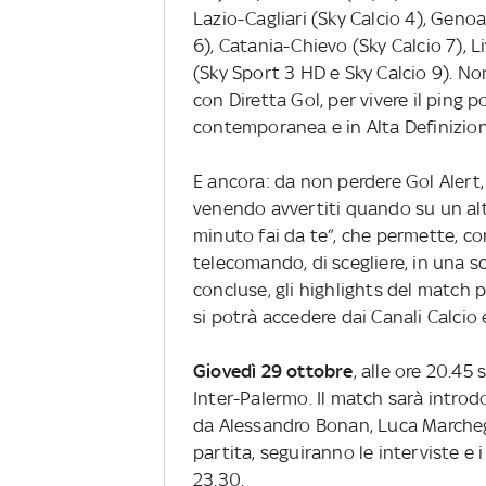
Lazio-Cagliari (Sky Calcio 4), Genoa
6), Catania-Chievo (Sky Calcio 7), 
(Sky Sport 3 HD e Sky Calcio 9). N
con Diretta Gol, per vivere il ping 
contemporanea e in Alta Definizion
E ancora: da non perdere Gol Alert, 
venendo avvertiti quando su un alt
minuto fai da te“, che permette, co
telecomando, di scegliere, in una 
concluse, gli highlights del match pr
si potrà accedere dai Canali Calcio 
Giovedì 29 ottobre
, alle ore 20.45 
Inter-Palermo. Il match sarà introdot
da Alessandro Bonan, Luca Marchegi
partita, seguiranno le interviste e 
23.30.