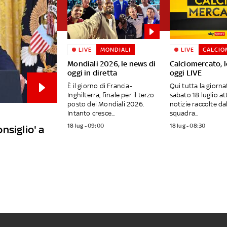
LIVE
MONDIALI
LIVE
CALCIO
Mondiali 2026, le news di
Calciomercato, l
oggi in diretta
oggi LIVE
È il giorno di Francia-
Qui tutta la giornat
Inghilterra, finale per il terzo
sabato 18 luglio at
posto dei Mondiali 2026.
notizie raccolte da
Intanto cresce...
squadra...
18 lug - 09:00
18 lug - 08:30
nsiglio' a