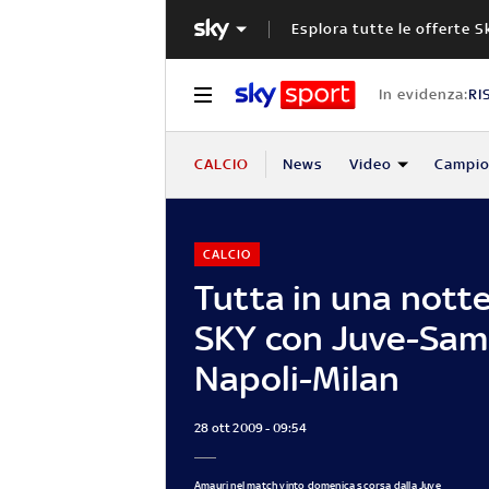
Esplora tutte le offerte S
In evidenza:
RI
CALCIO
News
Video
Campio
CALCIO
Tutta in una notte
SKY con Juve-Sam
Napoli-Milan
28 ott 2009 - 09:54
Amauri nel match vinto domenica scorsa dalla Juve