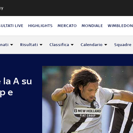
ky
SULTATI LIVE
HIGHLIGHTS
MERCATO
MONDIALE
WIMBLEDO
nati
Risultati
Classifica
Calendario
Squadre
 la A su
p e