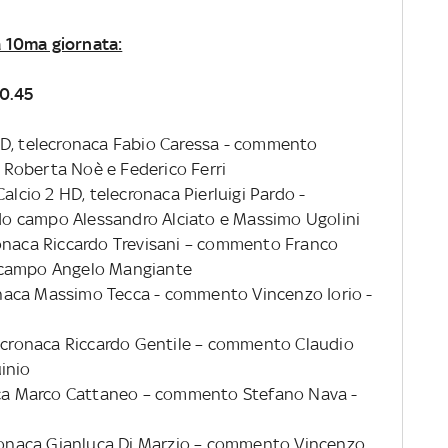
la 10ma giornata:
20.45
HD, telecronaca Fabio Caressa - commento
Roberta Noè e Federico Ferri
alcio 2 HD, telecronaca Pierluigi Pardo -
o campo Alessandro Alciato e Massimo Ugolini
ronaca Riccardo Trevisani – commento Franco
 campo Angelo Mangiante
cronaca Massimo Tecca - commento Vincenzo Iorio -
lecronaca Riccardo Gentile – commento Claudio
inio
naca Marco Cattaneo – commento Stefano Nava -
cronaca Gianluca Di Marzio – commento Vincenzo