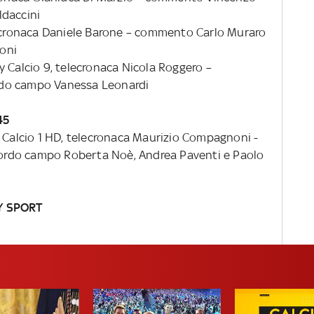
ldaccini
lecronaca Daniele Barone – commento Carlo Muraro
oni
y Calcio 9, telecronaca Nicola Roggero –
rdo campo Vanessa Leonardi
45
y Calcio 1 HD, telecronaca Maurizio Compagnoni -
rdo campo Roberta Noè, Andrea Paventi e Paolo
Y SPORT