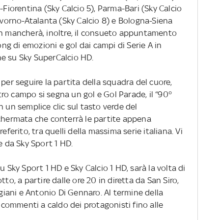
-Fiorentina (Sky Calcio 5), Parma-Bari (Sky Calcio
Livorno-Atalanta (Sky Calcio 8) e Bologna-Siena
on mancherà, inoltre, il consueto appuntamento
pong di emozioni e gol dai campi di Serie A in
e su Sky SuperCalcio HD.
per seguire la partita della squadra del cuore,
ro campo si segna un gol e Gol Parade, il “90°
n un semplice clic sul tasto verde del
schermata che conterrà le partite appena
eferito, tra quelli della massima serie italiana. Vi
e da Sky Sport 1 HD.
su Sky Sport 1 HD e Sky Calcio 1 HD, sarà la volta di
to, a partire dalle ore 20 in diretta da San Siro,
ani e Antonio Di Gennaro. Al termine della
i commenti a caldo dei protagonisti fino alle