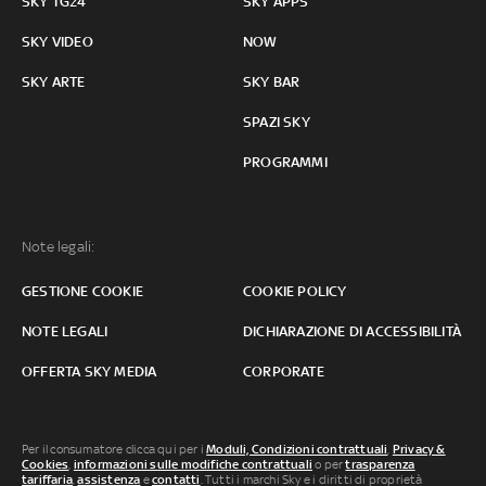
SKY TG24
SKY APPS
SKY VIDEO
NOW
SKY ARTE
SKY BAR
SPAZI SKY
PROGRAMMI
Note legali:
GESTIONE COOKIE
COOKIE POLICY
NOTE LEGALI
DICHIARAZIONE DI ACCESSIBILITÀ
OFFERTA SKY MEDIA
CORPORATE
Per il consumatore clicca qui per i
Moduli, Condizioni contrattuali
,
Privacy &
Cookies
,
informazioni sulle modifiche contrattuali
o per
trasparenza
tariffaria
,
assistenza
e
contatti
. Tutti i marchi Sky e i diritti di proprietà