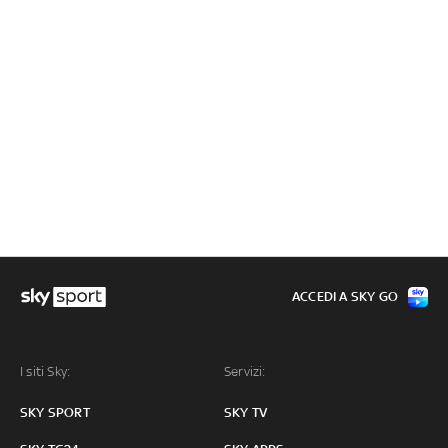
ACCEDI A SKY GO
I siti Sky:
Servizi:
SKY SPORT
SKY TV