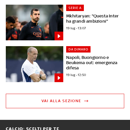
SERIE A
Mkhitaryan: "Questa Inter
ha grandi ambizioni"
19 lug - 13:07
DA DIMARO
Napoli, Buongiorno e
Beukema out: emergenza
difesa
19 lug - 12:50
VAI ALLA SEZIONE
CALCIO: SCELTI PER TE