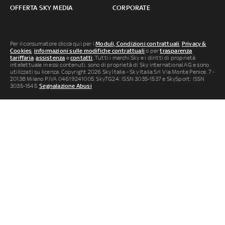
OFFERTA SKY MEDIA
CORPORATE
Per il consumatore clicca qui per i
Moduli, Condizioni contrattuali
,
Privacy &
Cookies
,
informazioni sulle modifiche contrattuali
o per
trasparenza
tariffaria
,
assistenza
e
contatti
. Tutti i marchi Sky e i diritti di proprietà
intellettuale in essi contenuti, sono di proprietà di Sky international AG e sono
utilizzati su licenza. Copyright 2026 Sky Italia - Sky Italia Srl Via Monte Penice, 7 -
20138 Milano P.IVA 04619241005. SkyTG24: ISSN 3035-1537 e SkySport: ISSN
3035-1545.
Segnalazione Abusi