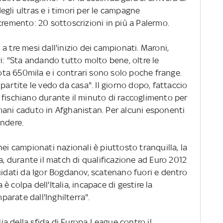
gli ultras e i timori per le campagne
cremento: 20 sottoscrizioni in più a Palermo.
 a tre mesi dall'inizio dei campionati. Maroni,
vi: "Sta andando tutto molto bene, oltre le
a 650mila e i contrari sono solo poche frange.
partite le vedo da casa". Il giorno dopo, fattaccio
ani fischiano durante il minuto di raccoglimento per
mani caduto in Afghanistan. Per alcuni esponenti
endere.
nei campionati nazionali è piuttosto tranquilla, la
a, durante il match di qualificazione ad Euro 2012
, guidati da Igor Bogdanov, scatenano fuori e dentro
a è colpa dell'Italia, incapace di gestire la
mparate dall'Inghilterra".
gilia della sfida di Europa League contro il