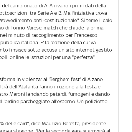
io del campionato di A. Arrivano i primi dati della
ttoscrizioni tra Serie A e B. Ma l'iniziativa trova
Provvedimento anti-costituzionale". Si teme il calo
no di Torino-Varese, match che chiude la prima
i nel minuto di raccoglimento per Francesco
ubblica italiana. E' la reazione della curva
anto finsisce sotto accusa un sito internet gestito
li: online le istruzioni per una ''perfetta''
asforma in violenza: al 'Berghem fest' di Alzano
trà dell'Atalanta fanno irruzione alla festa e
stro Maroni lanciando petardi, fumogeni e dando
ll'ordine parcheggiate all'esterno. Un poliziotto
% delle card", dice Maurizio Beretta, presidente
a nuova stagione. "Per la seconda gara si arriverà al