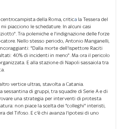
, centrocampista della Roma, critic
a
la Tessera del
mi piacciono le schedature. In alcuni casi
ziotto". Tra polemiche e l'indignazione delle forze
iocatore. Nello stesso periodo, Antonio Manganelli,
incoraggianti: "Dalla morte dell'ispettore Raciti
ltati: 40% di incidenti in meno". Ma ora il pericolo
organizzata. E alla stazione di Napoli sassaiola tra
ta.
altro vertice ultras, stavolta a Catania.
sessantina di gruppi, tra squadre di Serie A e di
 trovare una strategia per interventi di protesta
tura: non piace la scelta dei "colleghi" interisti,
a del Tifoso. E c'è chi avanza l'ipotesi di uno