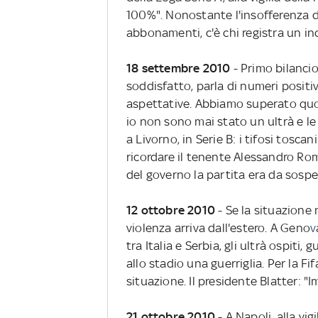
100%". Nonostante l'insofferenza de
abbonamenti, c'è chi registra un in
18 settembre 2010
- Primo bilancio
soddisfatto, parla di numeri positi
aspettative. Abbiamo superato quot
io non sono mai stato un ultrà e le 
a Livorno, in Serie B: i tifosi tosc
ricordare il tenente Alessandro Ro
del governo la partita era da sosp
12 ottobre 2010
- Se la situazione 
violenza arriva dall'estero. A Geno
v
tra Italia e Serbia, gli ultrà ospiti
allo stadio una guerriglia. Per la Fif
situazione. Il presidente Blatter: "I
21 ottobre 2010
- A Napoli, alla vi