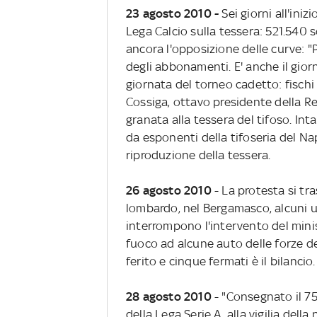
23 agosto 2010 -
Sei giorni all'iniz
Lega Calcio sulla tessera: 521.540 so
ancora l'opposizione delle curve: "
degli abbonamenti. E' anche il gior
giornata del torneo cadetto: fisch
Cossiga, ottavo presidente della Rep
granata alla tessera del tifoso. Int
da esponenti della tifoseria del Napo
riproduzione della tessera.
26 agosto 2010
- La protesta si tr
lombardo, nel Bergamasco, alcuni ul
interrompono l'intervento del mini
fuoco ad alcune auto delle forze de
ferito e cinque fermati è il bilancio.
28 agosto 2010
- "Consegnato il 75
della Lega Serie A, alla vigilia dell