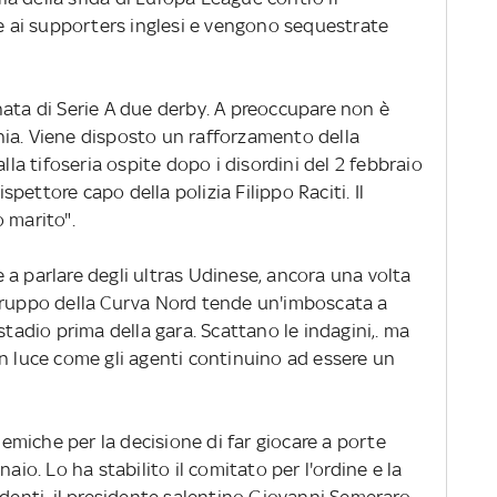
ne ai supporters inglesi e vengono sequestrate
rnata di Serie A due derby. A preoccupare non è
ia. Viene disposto un rafforzamento della
alla tifoseria ospite dopo i disordini del 2 febbraio
ispettore capo della polizia Filippo Raciti. Il
 marito".
e a parlare degli ultras Udinese, ancora una volta
gruppo della Curva Nord tende un'imboscata a
stadio prima della gara. Scattano le indagini,. ma
in luce come gli agenti continuino ad essere un
emiche per la decisione di far giocare a porte
aio. Lo ha stabilito il comitato per l'ordine e la
edenti, il presidente salentino Giovanni Semeraro