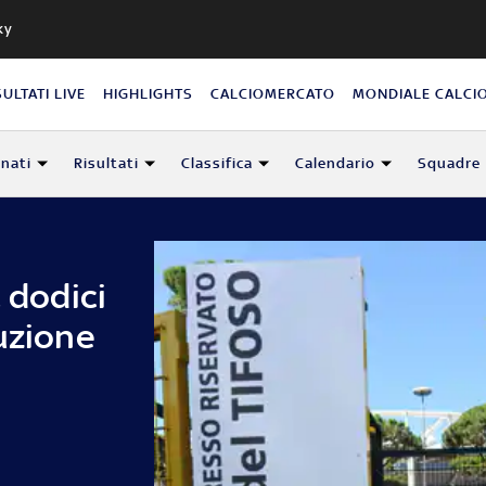
ky
SULTATI LIVE
HIGHLIGHTS
CALCIOMERCATO
MONDIALE CALCI
nati
Risultati
Classifica
Calendario
Squadre
 dodici
uzione