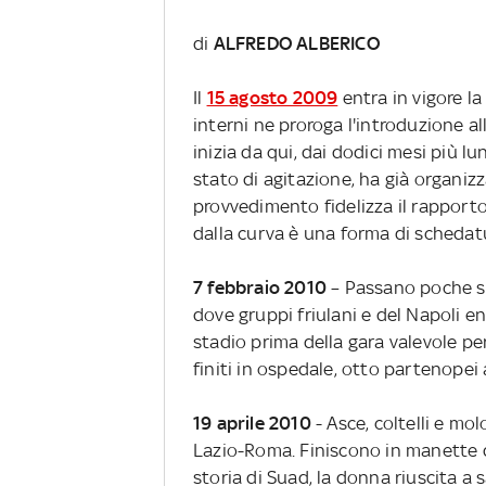
di
ALFREDO ALBERICO
Il
15 agosto 2009
entra in vigore la
interni ne proroga l'introduzione al
inizia da qui, dai dodici mesi più lu
stato di agitazione, ha già organizz
provvedimento fidelizza il rapporto 
dalla curva è una forma di schedat
7 febbraio 2010
– Passano poche set
dove gruppi friulani e del Napoli en
stadio prima della gara valevole per
finiti in ospedale, otto partenopei 
19 aprile 2010
- Asce, coltelli e mo
Lazio-Roma. Finiscono in manette d
storia di Suad, la donna riuscita a 