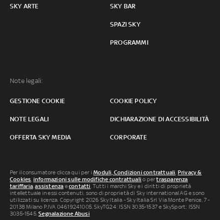
SKY ARTE
SKY BAR
SPAZI SKY
PROGRAMMI
Note legali:
GESTIONE COOKIE
COOKIE POLICY
NOTE LEGALI
DICHIARAZIONE DI ACCESSIBILITÀ
OFFERTA SKY MEDIA
CORPORATE
Per il consumatore clicca qui per i
Moduli, Condizioni contrattuali
,
Privacy &
Cookies
,
informazioni sulle modifiche contrattuali
o per
trasparenza
tariffaria
,
assistenza
e
contatti
. Tutti i marchi Sky e i diritti di proprietà
intellettuale in essi contenuti, sono di proprietà di Sky international AG e sono
utilizzati su licenza. Copyright 2026 Sky Italia - Sky Italia Srl Via Monte Penice, 7 -
20138 Milano P.IVA 04619241005. SkyTG24: ISSN 3035-1537 e SkySport: ISSN
3035-1545.
Segnalazione Abusi