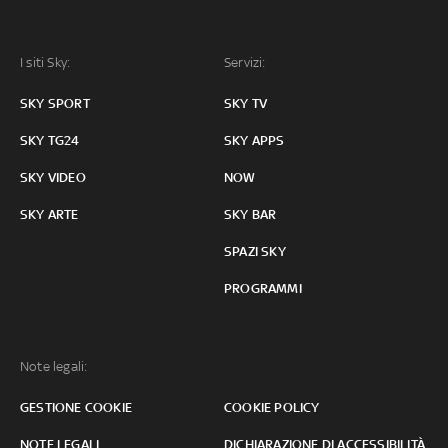
I siti Sky:
Servizi:
SKY SPORT
SKY TV
SKY TG24
SKY APPS
SKY VIDEO
NOW
SKY ARTE
SKY BAR
SPAZI SKY
PROGRAMMI
Note legali:
GESTIONE COOKIE
COOKIE POLICY
NOTE LEGALI
DICHIARAZIONE DI ACCESSIBILITÀ