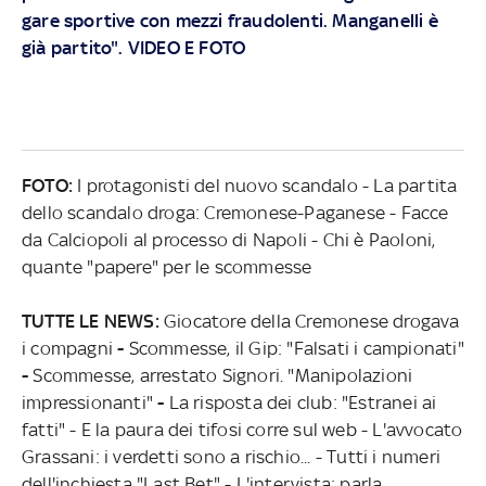
gare sportive con mezzi fraudolenti. Manganelli è
già partito". VIDEO E FOTO
FOTO:
I protagonisti del nuovo scandalo - La partita
dello scandalo droga: Cremonese-Paganese - Facce
da Calciopoli al processo di Napoli - Chi è Paoloni,
quante "papere" per le scommesse
TUTTE LE NEWS:
Giocatore della Cremonese drogava
i compagni
-
Scommesse, il Gip: "Falsati i campionati"
-
Scommesse, arrestato Signori. "Manipolazioni
impressionanti"
-
La risposta dei club: "Estranei ai
fatti" - E la paura dei tifosi corre sul web - L'avvocato
Grassani: i verdetti sono a rischio... - Tutti i numeri
dell'inchiesta "Last Bet" - L'intervista: parla