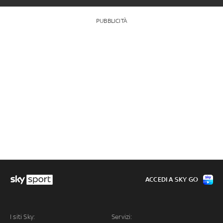
PUBBLICITÀ
ACCEDI A SKY GO
I siti Sky:
Servizi: