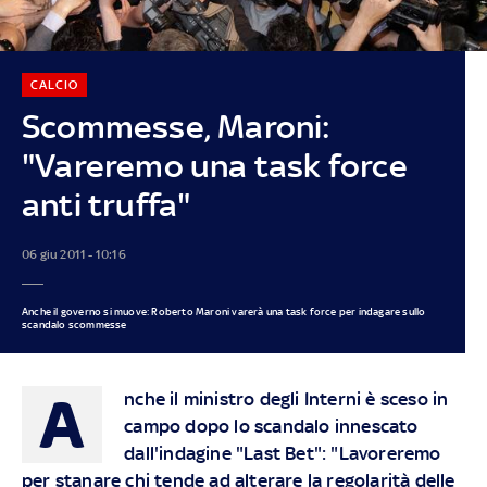
CALCIO
Scommesse, Maroni:
"Vareremo una task force
anti truffa"
06 giu 2011 - 10:16
Anche il governo si muove: Roberto Maroni varerà una task force per indagare sullo
scandalo scommesse
A
nche il ministro degli Interni è sceso in
campo dopo lo scandalo innescato
dall'indagine "Last Bet": "Lavoreremo
per stanare chi tende ad alterare la regolarità delle