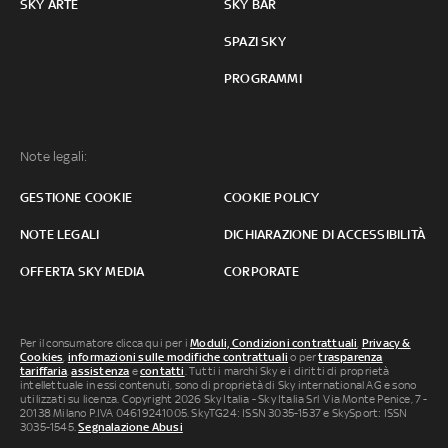
SKY ARTE
SKY BAR
SPAZI SKY
PROGRAMMI
Note legali:
GESTIONE COOKIE
COOKIE POLICY
NOTE LEGALI
DICHIARAZIONE DI ACCESSIBILITÀ
OFFERTA SKY MEDIA
CORPORATE
Per il consumatore clicca qui per i
Moduli, Condizioni contrattuali
,
Privacy &
Cookies
,
informazioni sulle modifiche contrattuali
o per
trasparenza
tariffaria
,
assistenza
e
contatti
. Tutti i marchi Sky e i diritti di proprietà
intellettuale in essi contenuti, sono di proprietà di Sky international AG e sono
utilizzati su licenza. Copyright 2026 Sky Italia - Sky Italia Srl Via Monte Penice, 7 -
20138 Milano P.IVA 04619241005. SkyTG24: ISSN 3035-1537 e SkySport: ISSN
3035-1545.
Segnalazione Abusi