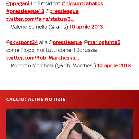
@
ppagani
Le President
#hicsuntcaballos
#pressleague13
@
pressleague
twitter.com/fains/status/3…
— Valerio Spinella (@fains)
10 aprile 2013
@
skysport24
alla @
pressleague
. @
mariogiunta5
come Klopp, noi tutti come il Borussia
twitter.com/Rob_Marchesi/s…
— Roberto Marchesi (@Rob_Marchesi)
10 aprile 2013
CALCIO: ALTRE NOTIZIE