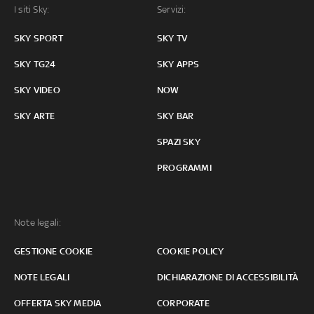
I siti Sky:
Servizi:
SKY SPORT
SKY TV
SKY TG24
SKY APPS
SKY VIDEO
NOW
SKY ARTE
SKY BAR
SPAZI SKY
PROGRAMMI
Note legali:
GESTIONE COOKIE
COOKIE POLICY
NOTE LEGALI
DICHIARAZIONE DI ACCESSIBILITÀ
OFFERTA SKY MEDIA
CORPORATE