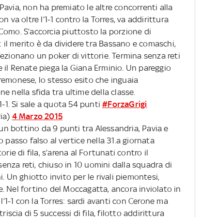
avia, non ha premiato le altre concorrenti alla
 va oltre l’1-1 contro la Torres, va addirittura
Como. S’accorcia piuttosto la porzione di
: il merito è da dividere tra Bassano e comaschi,
ezionano un poker di vittorie. Termina senza reti
 il Renate piega la Giana Erminio. Un pareggio
remonese, lo stesso esito che inguaia
e nella sfida tra ultime della classe.
1-1. Si sale a quota 54 punti
#ForzaGrigi
ria)
4 Marzo 2015
 un bottino da 9 punti tra Alessandria, Pavia e
 passo falso al vertice nella 31.a giornata
rie di fila, s’arena al Fortunati contro il
nza reti, chiuso in 10 uomini dalla squadra di
. Un ghiotto invito per le rivali piemontesi,
. Nel fortino del Moccagatta, ancora inviolato in
 l’1-1 con la Torres: sardi avanti con Cerone ma
iscia di 5 successi di fila, filotto addirittura