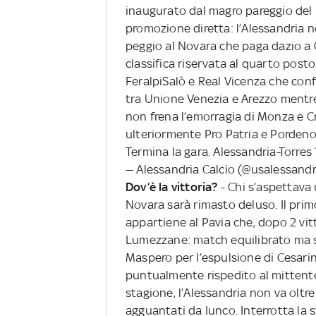
inaugurato dal magro pareggio del P
promozione diretta: l’Alessandria non
peggio al Novara che paga dazio a 
classifica riservata al quarto posto
FeralpiSalò e Real Vicenza che conf
tra Unione Venezia e Arezzo mentre
non frena l’emorragia di Monza e C
ulteriormente Pro Patria e Pordenon
Termina la gara. Alessandria-Torres 
— Alessandria Calcio (@usalessand
Dov’è la vittoria?
- Chi s’aspettava
Novara sarà rimasto deluso. Il primo
appartiene al Pavia che, dopo 2 vitto
Lumezzane: match equilibrato ma se
Maspero per l’espulsione di Cesarini
puntualmente rispedito al mittente
stagione, l’Alessandria non va oltre
agguantati da Iunco. Interrotta la str