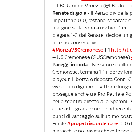
— FBC Unione Venezia (@FBCUnio
Renate di gioia
- Il Penzo divide la
impattano 0-0, restano separate d
margine sulla zona a rischio. Precip
piegata 1-0 dal Renate: decide un gol
interno consecutivo.
#MonzaVSCremonese
1-1
http://t
— US Cremonese (@USCremonese)
Pareggi in coda
- Nessuno squillo n
Cremonese: termina 1-1 il derby lo
playout. Il botta e risposta Conti-C
vivono un digiuno di vittorie lungo
prosegue anche tra Pro Patria e Po
nello scontro diretto allo Speroni. 
oltre ad ingranare nel trend recent
punti di vantaggio sull’ultimo posto
Finale
#propatriapordenone
0-0 du
maracchi e poi ravasi che colpisce 