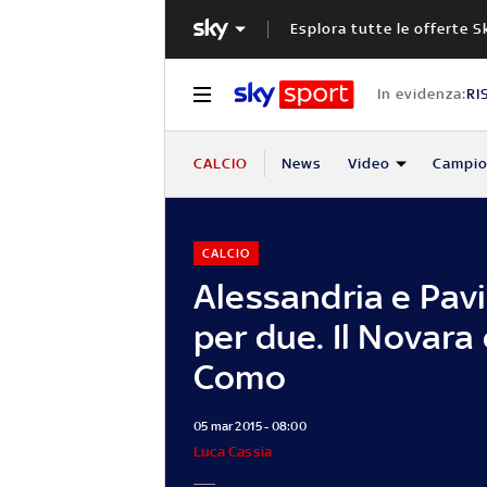
Esplora tutte le offerte S
In evidenza:
RI
CALCIO
News
Video
Campio
CALCIO
Alessandria e Pavi
per due. Il Novara
Como
05 mar 2015 - 08:00
Luca Cassia