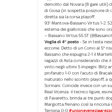
demolito dal Novara (8 gare utili) c
di Giosa (in sospetta posizione di 
diretta sia la corsa playoff.
93' Mantova-Bassano Virtus 1-2. 52' 
esterna dei giallorossi che sono ora
— Bassano Virtus 55 ST (@Bassano
Voglia di 4° posto
- Se in testa ness
eccome. Detto di un Como al 5° risult
Bassano che espugna 2-1 il Martelli 
ragazzi di Asta considerando che i
vinto negli ultimi 5 impegni. Blitz 
profanato 1-0 con l’acuto di Bracalet
maturato nello scontro playoff, a 
Sormani. Coincide invece con un suc
Real Vicenza: il tecnico ligure, es
di Favaretto, brinda ai tre punti do
Margiotta frenano così la rincorsa 
Termina 0-0
#unioneveneziaarezz