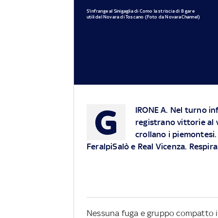
S'infrange al Sinigaglia di Como la striscia di 8 gare
utili del Novara di Toscano (Foto da NovaraChannel)
G
IRONE A.
Nel turno inf
registrano vittorie al
crollano i piemontesi
FeralpiSalò e Real Vicenza. Respira
Nessuna fuga e gruppo compatto in 