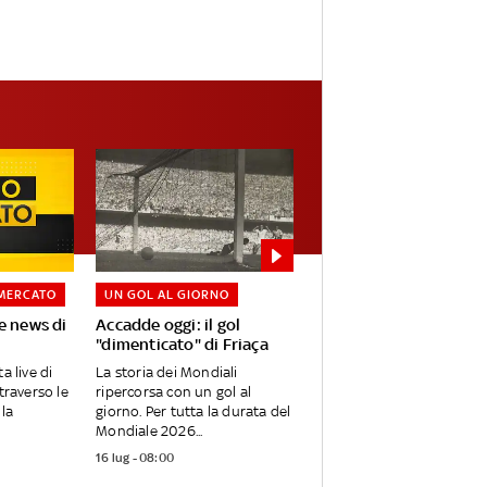
MERCATO
UN GOL AL GIORNO
e news di
Accadde oggi: il gol
"dimenticato" di Friaça
a live di
La storia dei Mondiali
ttraverso le
ripercorsa con un gol al
lla
giorno. Per tutta la durata del
Mondiale 2026...
16 lug - 08:00