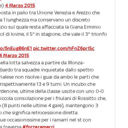
ne)
4 Marzo 2015
 posta in palio tra Unione Venezia e Arezzo che
a 1 lunghezza ma conservano un discreto
izio sul quale resta affacciata la Giana Erminio
 di Iovine, il 5° in stagione, che vale il 3° trionfo
.co/5nEugB6nE1
pic.twitter.com/hFnZ6prISc
4 Marzo 2015
ella lotta salvezza a partire da Monza-
mbardo tra squadre inquietate dallo spettro
rialese non risolve i guai da ambo le parti che
 rispettivamente 13 e 9 turni. Un incubo che
rdenone, ultime della classe uscite con uno 0-0
Piccola consolazione per i friulani di Rossitto che,
e (8 punti nelle ultime 4 gare), mantengono 3
 che significa retrocessione diretta.
e occasionissime per i ramarri nel st con
la traversa
#forzaramarri