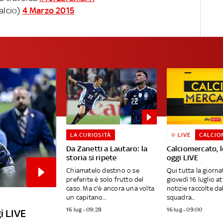
alcio)
4 Marzo 2015
LA CURIOSITÀ
LIVE
CALCIO
Da Zanetti a Lautaro: la
Calciomercato, l
storia si ripete
oggi LIVE
Chiamatelo destino o se
Qui tutta la giornat
preferite è solo frutto del
giovedì 16 luglio a
caso. Ma c'è ancora una volta
notizie raccolte da
un capitano...
squadra...
16 lug - 09:28
16 lug - 09:00
i LIVE