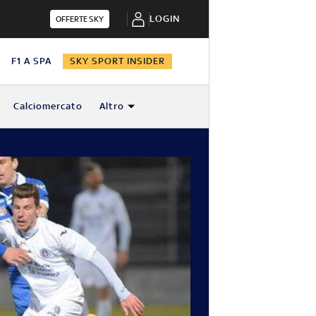
LOGIN
OFFERTE SKY
N
F1 A SPA
SKY SPORT INSIDER
Calciomercato
Altro