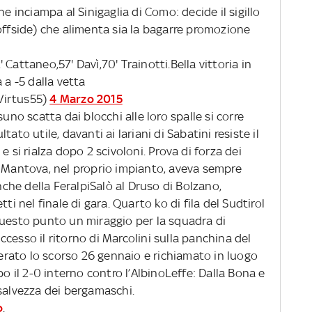
he inciampa al Sinigaglia di Como: decide il sigillo
offside) che alimenta sia la bagarre promozione
Cattaneo,57' Davì,70' Trainotti.Bella vittoria in
 a -5 dalla vetta
Virtus55)
4 Marzo 2015
uno scatta dai blocchi alle loro spalle si corre
ato utile, davanti ai lariani di Sabatini resiste il
e si rialza dopo 2 scivoloni. Prova di forza dei
l Mantova, nel proprio impianto, aveva sempre
anche della FeralpiSalò al Druso di Bolzano,
ti nel finale di gara. Quarto ko di fila del Sudtirol
questo punto un miraggio per la squadra di
cesso il ritorno di Marcolini sulla panchina del
onerato lo scorso 26 gennaio e richiamato in luogo
po il 2-0 interno contro l’AlbinoLeffe: Dalla Bona e
salvezza dei bergamaschi.
o
.