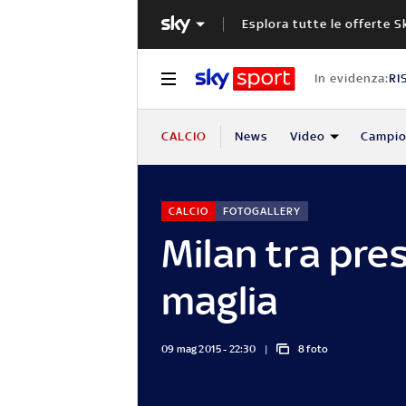
Esplora tutte le offerte S
In evidenza:
RI
CALCIO
News
Video
Campio
CALCIO
FOTOGALLERY
Milan tra pre
maglia
09 mag 2015 - 22:30
8 foto