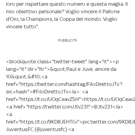
loro per rispettare questo numero e questa maglia. Il
mio obiettivo personale? Voglio vincere il Pallone
d'Oro, la Champions, la Coppa del mondo. Voglio
vincere tutto".
PUBBLICITÀ
<blockquote class="twitter-tweet" lang="it"><p
lang="it" dir="ltr">&quot;Paul e Juve, amore da
10&quot;&#10;<a
href="https://twitter.com/hashtag/FiloDirettoJTv?
src=hash">#FiloDirettoJTv</a>: <a
href="https://t.co/UOqCeavZ5H">https://t.co/UOqCea
<a href="https://twitter.com/Jtv231">@Jtv231</a>
<a
href="https://t.co/9KD8JEHTGi">pic.twitter.com/9KD
JuventusFC (@juventusfc) <a