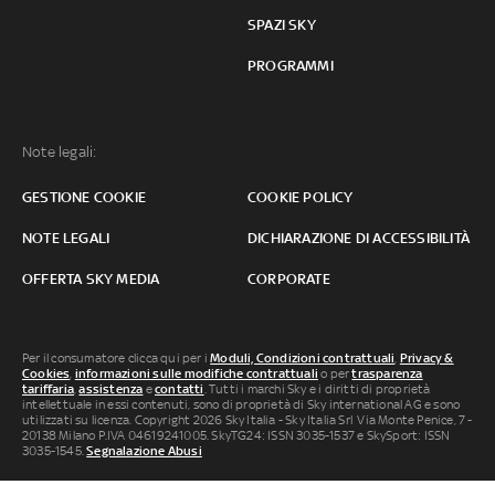
SPAZI SKY
PROGRAMMI
Note legali:
GESTIONE COOKIE
COOKIE POLICY
NOTE LEGALI
DICHIARAZIONE DI ACCESSIBILITÀ
OFFERTA SKY MEDIA
CORPORATE
Per il consumatore clicca qui per i
Moduli, Condizioni contrattuali
,
Privacy &
Cookies
,
informazioni sulle modifiche contrattuali
o per
trasparenza
tariffaria
,
assistenza
e
contatti
. Tutti i marchi Sky e i diritti di proprietà
intellettuale in essi contenuti, sono di proprietà di Sky international AG e sono
utilizzati su licenza. Copyright 2026 Sky Italia - Sky Italia Srl Via Monte Penice, 7 -
20138 Milano P.IVA 04619241005. SkyTG24: ISSN 3035-1537 e SkySport: ISSN
3035-1545.
Segnalazione Abusi