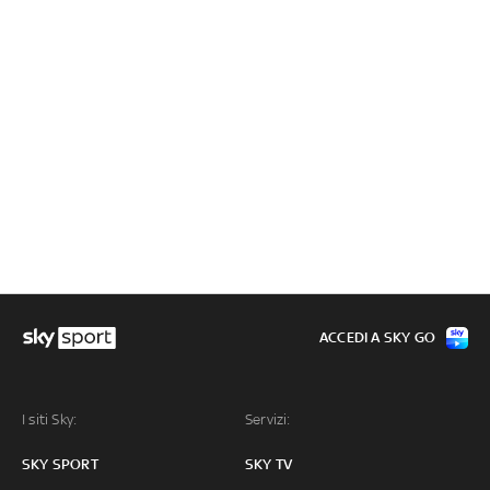
ACCEDI A SKY GO
I siti Sky:
Servizi:
SKY SPORT
SKY TV