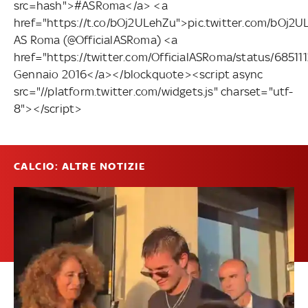
src=hash">#ASRoma</a> <a
href="https://t.co/bOj2ULehZu">pic.twitter.com/bOj
AS Roma (@OfficialASRoma) <a
href="https://twitter.com/OfficialASRoma/status/6851
Gennaio 2016</a></blockquote><script async
src="//platform.twitter.com/widgets.js" charset="utf-
8"></script>
CALCIO: ALTRE NOTIZIE