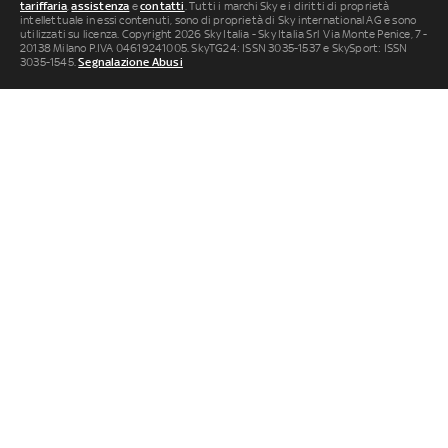
tariffaria
,
assistenza
e
contatti
. Tutti i marchi Sky e i diritti di proprietà
intellettuale in essi contenuti, sono di proprietà di Sky international AG e sono
utilizzati su licenza. Copyright 2026 Sky Italia - Sky Italia Srl Via Monte Penice, 7 -
20138 Milano P.IVA 04619241005. SkyTG24: ISSN 3035-1537 e SkySport: ISSN
3035-1545.
Segnalazione Abusi