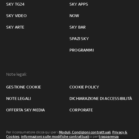
SKY TG24
SKY APPS
SKY VIDEO
NOW
SKY ARTE
SKY BAR
SPAZI SKY
PROGRAMMI
Note legali:
GESTIONE COOKIE
COOKIE POLICY
NOTE LEGALI
DICHIARAZIONE DI ACCESSIBILITÀ
OFFERTA SKY MEDIA
CORPORATE
Per il consumatore clicca qui per i
Moduli, Condizioni contrattuali
,
Privacy &
Cookies
,
informazioni sulle modifiche contrattuali
o per
trasparenza