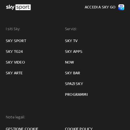
ACCEDI A SKY GO
I siti Sky:
Servizi:
SKY SPORT
SKY TV
SKY TG24
SKY APPS
SKY VIDEO
NOW
SKY ARTE
SKY BAR
SPAZI SKY
PROGRAMMI
Note legali:
GESTIONE COOKIE
COOKIE POLICY