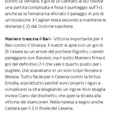
contro la Ternana. Il gol di Di Gennaro al 60’ risolve
una partita complicata e fissa il punteggio sull’1-0,
anche se la Ternana ha sfiorato il pareggio in più di
un’occasione. Il Cagliari resta secondo e mantiene le
distanze (-2) dal Crotone capolista.
Maniero trascina il Bari
- Vittoria importante per il
Bari contro il Vicenza. Il match si apre con un gol di
Di Cesare su un errore del portiere Vigorito, i veneti
pareggiano con Raicevic ma il solito Maniero firma il
gol del definitivo 2-1 che vale il quarto posto per i
pugliesi, che scavalcano in un solo colpo Novara e
Brescia. Tutto facile per il Cesena contro la Virtus
Entella, soprattutto perché sono proprio i liguri a
complicarsi la vita sbagliando un rigore. Non sbaglia
invece Ciano dal dischetto, che apre la strada alla
vittoria dei bianconeri. Nella ripresa a segno anche
Caldara per il 2-0 finale del Cesena.