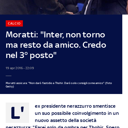
CALCIO
Moratti: "Inter, non torno
ma resto da amico. Credo
nel 3° posto"
19 apr 2016 - 22:09
Moratti assicura: "Non darò fastidio a Thohir. Darò solo consigli come amico" (foto
Getty)
L'
ex presidente nerazzurro smentisce
un suo possibile coinvolgimento in un
nuovo assetto della società
nerazzurra: "Farei solo da ombra per Thohir. Spero