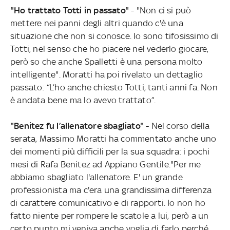
"Ho trattato Totti in passato"
- "Non ci si può
mettere nei panni degli altri quando c'è una
situazione che non si conosce. Io sono tifosissimo di
Totti, nel senso che ho piacere nel vederlo giocare,
però so che anche Spalletti è una persona molto
intelligente". Moratti ha poi rivelato un dettaglio
passato: “L’ho anche chiesto Totti, tanti anni fa. Non
è andata bene ma lo avevo trattato”.
"Benitez fu l’allenatore sbagliato" -
Nel corso della
serata, Massimo Moratti ha commentato anche uno
dei momenti più difficili per la sua squadra: i pochi
mesi di Rafa Benitez ad Appiano Gentile."Per me
abbiamo sbagliato l'allenatore. E' un grande
professionista ma c'era una grandissima differenza
di carattere comunicativo e di rapporti. Io non ho
fatto niente per rompere le scatole a lui, però a un
certo punto mi veniva anche voglia di farlo perché