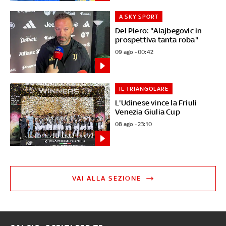
A SKY SPORT
Del Piero: "Alajbegovic in
prospettiva tanta roba"
09 ago - 00:42
IL TRIANGOLARE
L'Udinese vince la Friuli
Venezia Giulia Cup
08 ago - 23:10
VAI ALLA SEZIONE