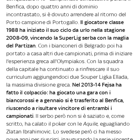
Benfica, dopo quattro anni di dominio
incontrastato, si è dovuto arrendere al ritorno del
Porto campione di Portogallo.
Il giocatore classe
1988 ha iniziato il suo ciclo da urlo nella stagione
2008-09, vincendo la SuperLig serba con la maglia
del Partizan
. Con i bianconeri di Belgrado poi ha
portato a casa altri due campionati, prima di iniziare
l'esperienza greca all'Olympiakos. Con la squadra
della capitale ha continuato a rinfrescare il suo
curriculum aggiungendoci due Souper Ligka Ellada,
la massima divisione greca.
Nel 2013-14 Fejsa ha
fatto il colpaccio: ha giocato una gara con i
biancorossi e a gennaio si è trasferito al Benfica,
riuscendo a risultare vincitore di entrambi i
campionati
. Il serbo però non si è saziato e, come
scritto, ha calato il poker con le
Aquile
, eguagliando
Zlatan Ibrahimovic. Lo svedese però ci ha messo
nove anni per riuscirci, inaugurando la serie vincente