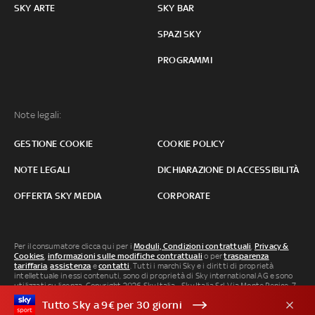
SKY ARTE
SKY BAR
SPAZI SKY
PROGRAMMI
Note legali:
GESTIONE COOKIE
COOKIE POLICY
NOTE LEGALI
DICHIARAZIONE DI ACCESSIBILITÀ
OFFERTA SKY MEDIA
CORPORATE
Per il consumatore clicca qui per i
Moduli, Condizioni contrattuali
,
Privacy &
Cookies
,
informazioni sulle modifiche contrattuali
o per
trasparenza
tariffaria
,
assistenza
e
contatti
. Tutti i marchi Sky e i diritti di proprietà
intellettuale in essi contenuti, sono di proprietà di Sky international AG e sono
utilizzati su licenza. Copyright 2026 Sky Italia - Sky Italia Srl Via Monte Penice, 7 -
20138 Milano P.IVA 04619241005. SkyTG24: ISSN 3035-1537 e SkySport: ISSN
Tutto Sky a 9€ per 30 giorni
3035-1545.
Segnalazione Abusi