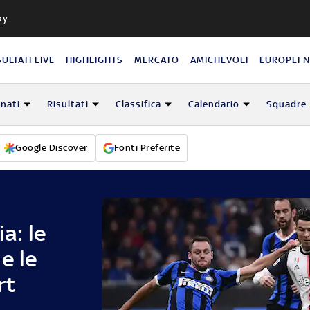
ky
SULTATI LIVE
HIGHLIGHTS
MERCATO
AMICHEVOLI
EUROPEI 
nati
Risultati
Classifica
Calendario
Squadre
Google Discover
Fonti Preferite
a: le
e le
rt