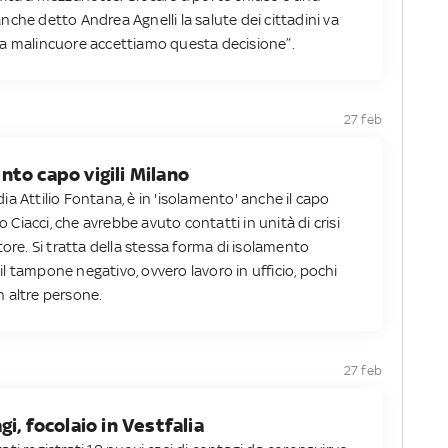
che detto Andrea Agnelli la salute dei cittadini va
 a malincuore accettiamo questa decisione”.
27 feb
to capo vigili Milano
a Attilio Fontana, è in 'isolamento' anche il capo
o Ciacci, che avrebbe avuto contatti in unità di crisi
tore. Si tratta della stessa forma di isolamento
l tampone negativo, ovvero lavoro in ufficio, pochi
 altre persone.
27 feb
i, focolaio in Vestfalia