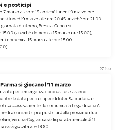
pi e posticipi
o 7 marzo alle ore 15 anziché lunedi' 9 marzo ore
herà lunedì 9 marzo alle ore 20.45 anziché ore 21.00.
 giornata di ritorno, Brescia-Genoa si
e 15.00 (anziché domenica 15 marzo ore 15.00),
erà domenica 15 marzo alle ore 15.00
.00).
27 feb
-Parma si giocano l'11 marzo
rinviate per l'emergenza coronavirus, saranno
ntre le date per i recuperi di Inter-Sampdoria e
oti successivamente: lo comunica la Lega di serie A
ne di alcuni anticipi e posticipi delle prossime due
olare, Verona-Cagliari sarà disputata mercoledì 11
a sarà giocata alle 18.30.