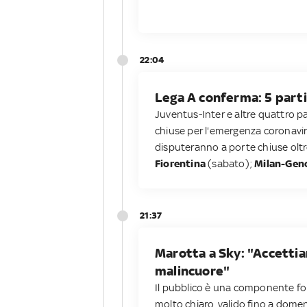
22:04
Lega A conferma: 5 parti
Juventus-Inter e altre quattro p
chiuse per l'emergenza coronaviru
disputeranno a porte chiuse olt
Fiorentina
(sabato);
Milan-Geno
21:37
Marotta a Sky: "Accettia
malincuore"
Il pubblico è una componente fon
molto chiaro, valido fino a dome