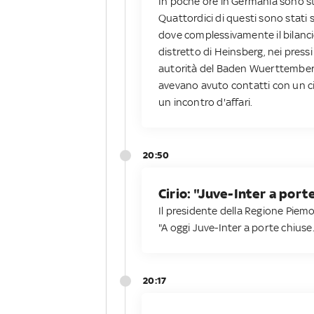
In poche ore in Germania sono sta
Quattordici di questi sono stati 
dove complessivamente il bilancio 
distretto di Heinsberg, nei pressi 
autorità del Baden Wuerttemberg. 
avevano avuto contatti con un ci
un incontro d'affari.
20:50
Cirio: "Juve-Inter a port
Il presidente della Regione Piem
"A oggi Juve-Inter a porte chius
20:17