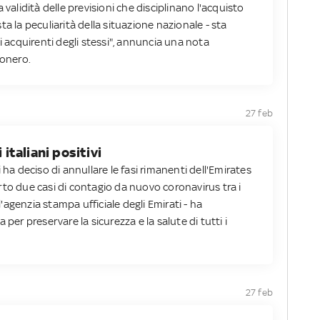
 validità delle previsioni che disciplinano l'acquisto
ista la peculiarità della situazione nazionale - sta
i acquirenti degli stessi", annuncia una nota
conero.
27 feb
 italiani positivi
 ha deciso di annullare le fasi rimanenti dell'Emirates
rto due casi di contagio da nuovo coronavirus tra i
ive l'agenzia stampa ufficiale degli Emirati - ha
 per preservare la sicurezza e la salute di tutti i
27 feb