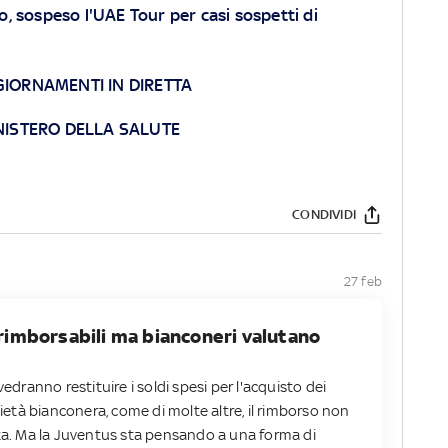
mo, sospeso l'UAE Tour per casi sospetti di
GIORNAMENTI IN DIRETTA
NISTERO DELLA SALUTE
CONDIVIDI
27 feb
n rimborsabili ma bianconeri valutano
vedranno restituire i soldi spesi per l'acquisto dei
cietà bianconera, come di molte altre, il rimborso non
ita. Ma la Juventus sta pensando a una forma di