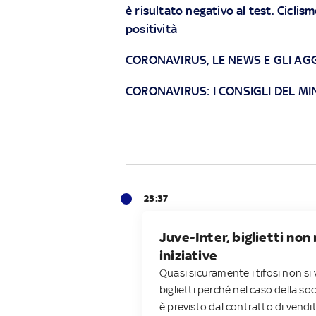
è risultato negativo al test. Ciclis
positività
CORONAVIRUS, LE NEWS E GLI AG
CORONAVIRUS: I CONSIGLI DEL MI
23:37
Juve-Inter, biglietti no
iniziative
Quasi sicuramente i tifosi non si 
biglietti perché nel caso della so
è previsto dal contratto di vend